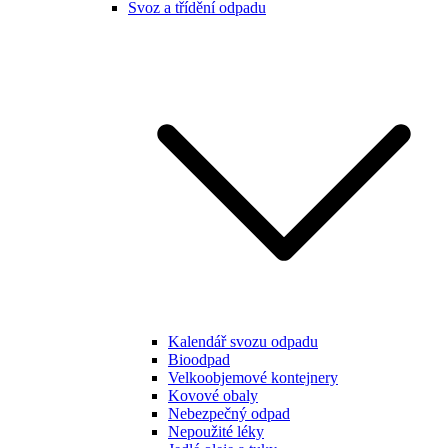
Svoz a třídění odpadu
Kalendář svozu odpadu
Bioodpad
Velkoobjemové kontejnery
Kovové obaly
Nebezpečný odpad
Nepoužité léky