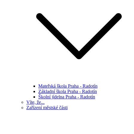
Mateřská škola Praha - Radotín
Základní škola Praha - Radotín
Školní jídelna Praha - Radotín
Víte, že...
Zařízení městské části