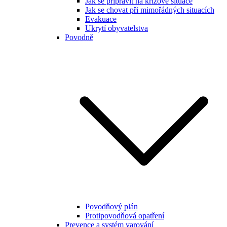
Jak se připravit na krizové situace
Jak se chovat při mimořádných situacích
Evakuace
Ukrytí obyvatelstva
Povodně
Povodňový plán
Protipovodňová opatření
Prevence a systém varování