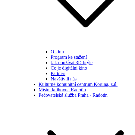
O kinu
Program ke stažení
Jak používat 3D brýle
Co je digitální kino
Partneři
Navštívili nás
Kulturně komunitní centrum Koruna, z.ú.
Místní knihovna Radotín
Pečovatelská služba Praha - Radotín