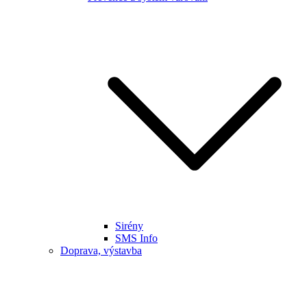
Sirény
SMS Info
Doprava, výstavba