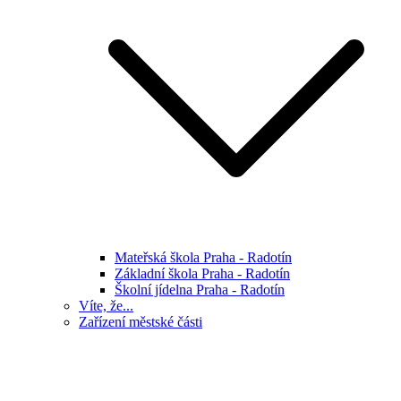
Mateřská škola Praha - Radotín
Základní škola Praha - Radotín
Školní jídelna Praha - Radotín
Víte, že...
Zařízení městské části