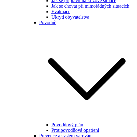
Jak se připravit na krizové situace
Jak se chovat při mimořádných situacích
Evakuace
Ukrytí obyvatelstva
Povodně
Povodňový plán
Protipovodňová opatření
Prevence a systém varování