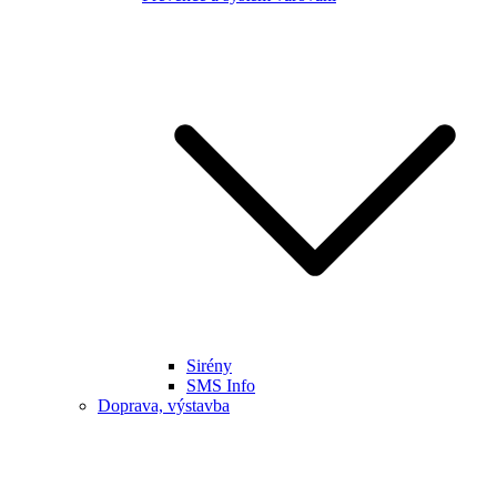
Sirény
SMS Info
Doprava, výstavba