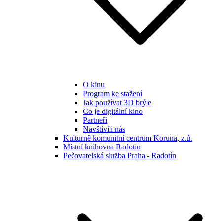
O kinu
Program ke stažení
Jak používat 3D brýle
Co je digitální kino
Partneři
Navštívili nás
Kulturně komunitní centrum Koruna, z.ú.
Místní knihovna Radotín
Pečovatelská služba Praha - Radotín