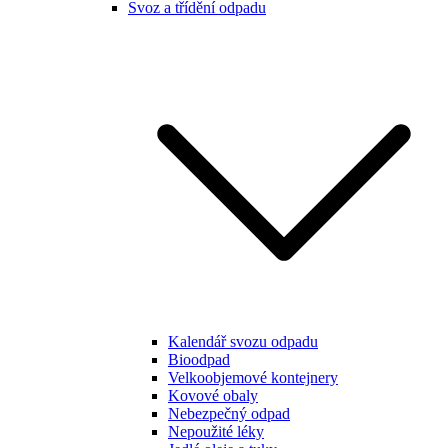
Svoz a třídění odpadu
Kalendář svozu odpadu
Bioodpad
Velkoobjemové kontejnery
Kovové obaly
Nebezpečný odpad
Nepoužité léky