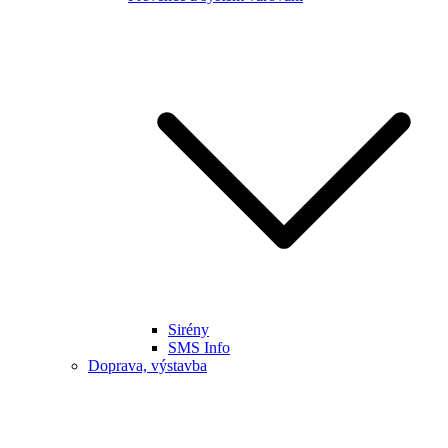
Sirény
SMS Info
Doprava, výstavba