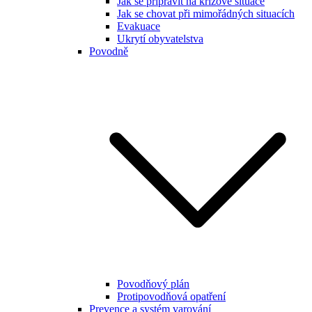
Jak se připravit na krizové situace
Jak se chovat při mimořádných situacích
Evakuace
Ukrytí obyvatelstva
Povodně
Povodňový plán
Protipovodňová opatření
Prevence a systém varování