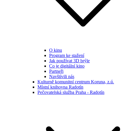
O kinu
Program ke stažení
Jak používat 3D brýle
Co je digitální kino
Partneři
Navštívili nás
Kulturně komunitní centrum Koruna, z.ú.
Místní knihovna Radotín
Pečovatelská služba Praha - Radotín