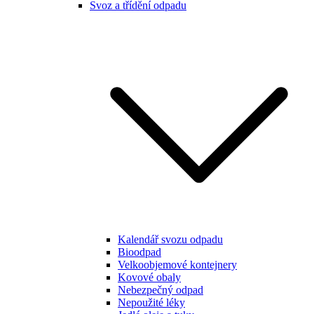
Svoz a třídění odpadu
Kalendář svozu odpadu
Bioodpad
Velkoobjemové kontejnery
Kovové obaly
Nebezpečný odpad
Nepoužité léky