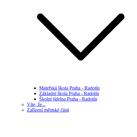
Mateřská škola Praha - Radotín
Základní škola Praha - Radotín
Školní jídelna Praha - Radotín
Víte, že...
Zařízení městské části