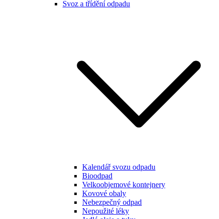
Svoz a třídění odpadu
Kalendář svozu odpadu
Bioodpad
Velkoobjemové kontejnery
Kovové obaly
Nebezpečný odpad
Nepoužité léky