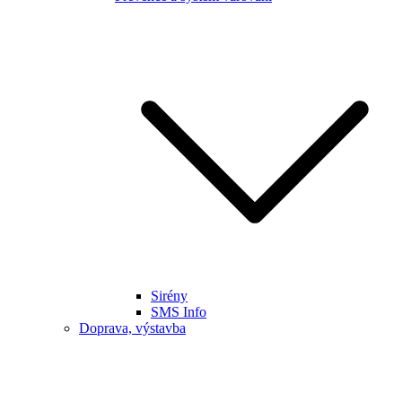
Sirény
SMS Info
Doprava, výstavba