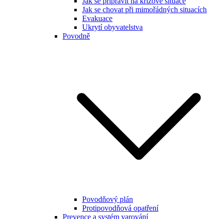
Jak se připravit na krizové situace
Jak se chovat při mimořádných situacích
Evakuace
Ukrytí obyvatelstva
Povodně
Povodňový plán
Protipovodňová opatření
Prevence a systém varování