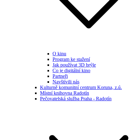
O kinu
Program ke stažení
Jak používat 3D brýle
Co je digitální kino
Partneři
Navštívili nás
Kulturně komunitní centrum Koruna, z.ú.
Místní knihovna Radotín
Pečovatelská služba Praha - Radotín