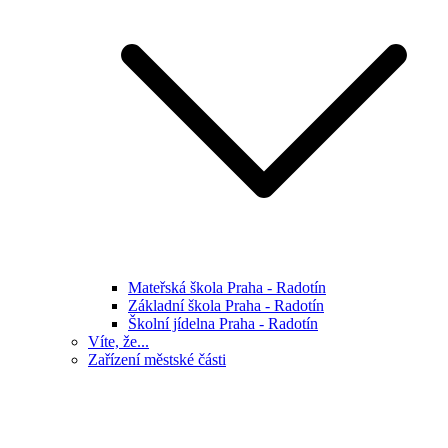
Mateřská škola Praha - Radotín
Základní škola Praha - Radotín
Školní jídelna Praha - Radotín
Víte, že...
Zařízení městské části