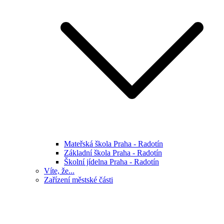
Mateřská škola Praha - Radotín
Základní škola Praha - Radotín
Školní jídelna Praha - Radotín
Víte, že...
Zařízení městské části