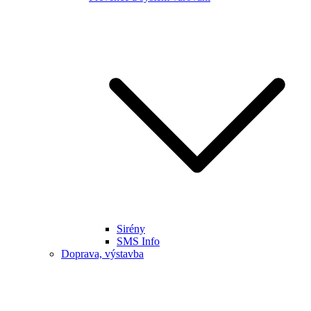
Sirény
SMS Info
Doprava, výstavba