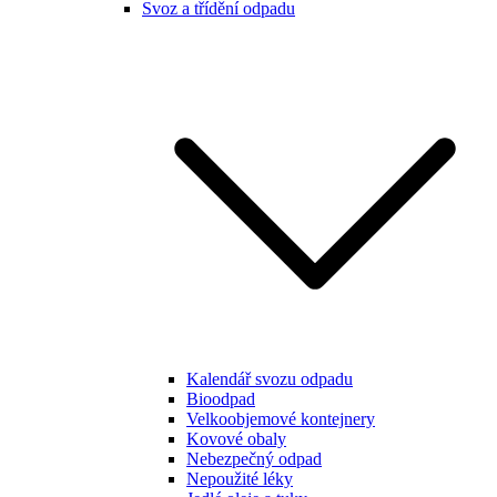
Svoz a třídění odpadu
Kalendář svozu odpadu
Bioodpad
Velkoobjemové kontejnery
Kovové obaly
Nebezpečný odpad
Nepoužité léky