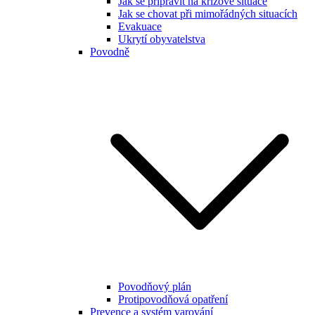
Jak se připravit na krizové situace
Jak se chovat při mimořádných situacích
Evakuace
Ukrytí obyvatelstva
Povodně
Povodňový plán
Protipovodňová opatření
Prevence a systém varování