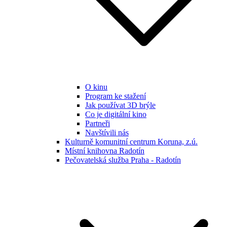
O kinu
Program ke stažení
Jak používat 3D brýle
Co je digitální kino
Partneři
Navštívili nás
Kulturně komunitní centrum Koruna, z.ú.
Místní knihovna Radotín
Pečovatelská služba Praha - Radotín