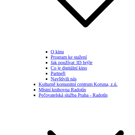
O kinu
Program ke stažení
Jak používat 3D brýle
Co je digitální kino
Partneři
Navštívili nás
Kulturně komunitní centrum Koruna, z.ú.
Místní knihovna Radotín
Pečovatelská služba Praha - Radotín