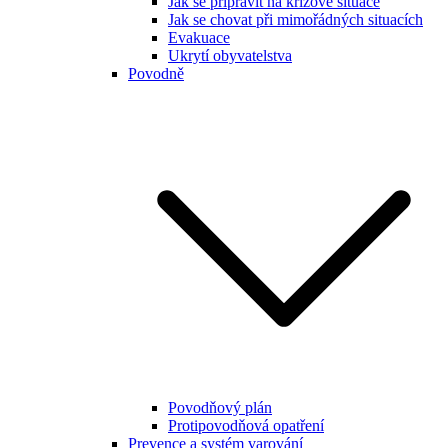
Jak se připravit na krizové situace
Jak se chovat při mimořádných situacích
Evakuace
Ukrytí obyvatelstva
Povodně
Povodňový plán
Protipovodňová opatření
Prevence a systém varování