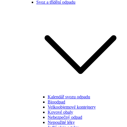
Svoz a třídění odpadu
Kalendář svozu odpadu
Bioodpad
Velkoobjemové kontejnery
Kovové obaly
Nebezpečný odpad
Nepoužité léky