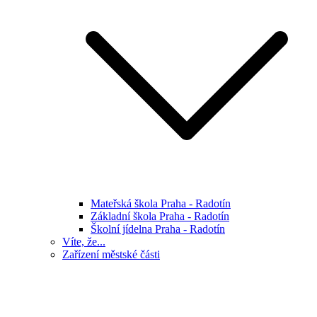
Mateřská škola Praha - Radotín
Základní škola Praha - Radotín
Školní jídelna Praha - Radotín
Víte, že...
Zařízení městské části