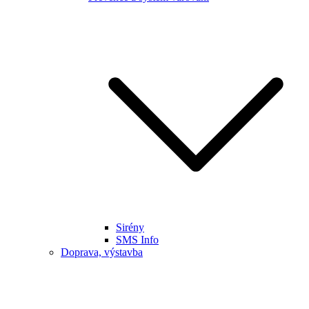
Sirény
SMS Info
Doprava, výstavba