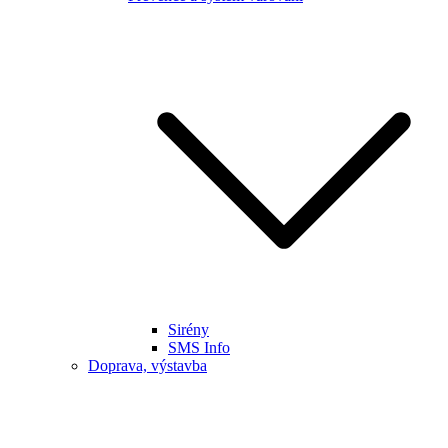
Sirény
SMS Info
Doprava, výstavba