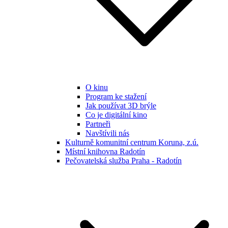
O kinu
Program ke stažení
Jak používat 3D brýle
Co je digitální kino
Partneři
Navštívili nás
Kulturně komunitní centrum Koruna, z.ú.
Místní knihovna Radotín
Pečovatelská služba Praha - Radotín