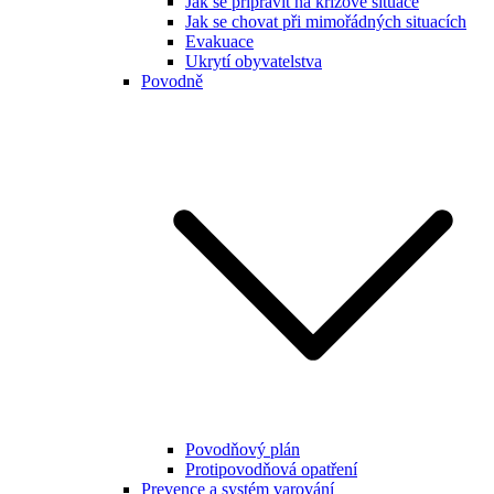
Jak se připravit na krizové situace
Jak se chovat při mimořádných situacích
Evakuace
Ukrytí obyvatelstva
Povodně
Povodňový plán
Protipovodňová opatření
Prevence a systém varování