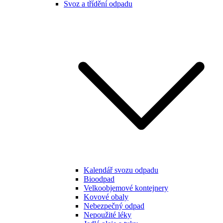
Svoz a třídění odpadu
Kalendář svozu odpadu
Bioodpad
Velkoobjemové kontejnery
Kovové obaly
Nebezpečný odpad
Nepoužité léky