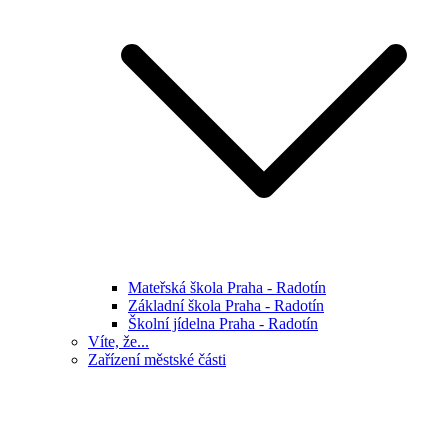
Mateřská škola Praha - Radotín
Základní škola Praha - Radotín
Školní jídelna Praha - Radotín
Víte, že...
Zařízení městské části