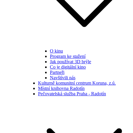
O kinu
Program ke stažení
Jak používat 3D brýle
Co je digitální kino
Partneři
Navštívili nás
Kulturně komunitní centrum Koruna, z.ú.
Místní knihovna Radotín
Pečovatelská služba Praha - Radotín