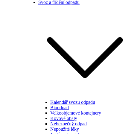
Svoz a třídění odpadu
Kalendář svozu odpadu
Bioodpad
Velkoobjemové kontejnery
Kovové obaly
Nebezpečný odpad
Nepoužité léky