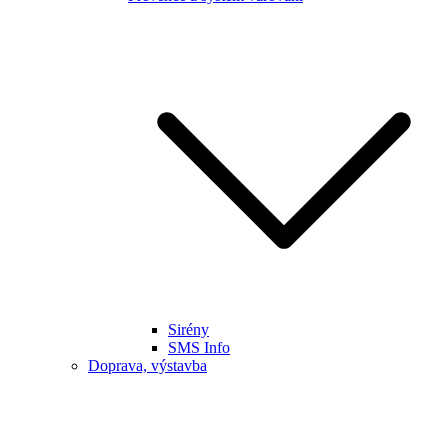
Sirény
SMS Info
Doprava, výstavba