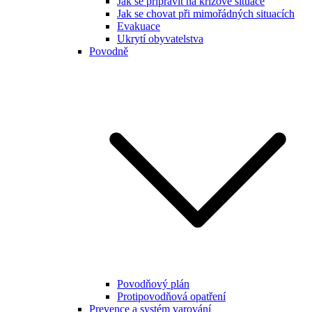
Jak se připravit na krizové situace
Jak se chovat při mimořádných situacích
Evakuace
Ukrytí obyvatelstva
Povodně
Povodňový plán
Protipovodňová opatření
Prevence a systém varování