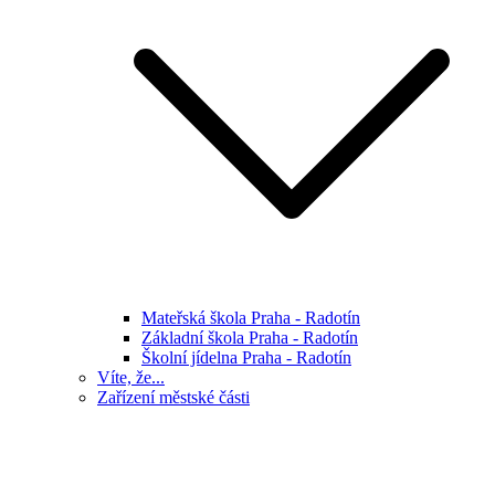
Mateřská škola Praha - Radotín
Základní škola Praha - Radotín
Školní jídelna Praha - Radotín
Víte, že...
Zařízení městské části