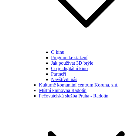
O kinu
Program ke stažení
Jak používat 3D brýle
Co je digitální kino
Partneři
Navštívili nás
Kulturně komunitní centrum Koruna, z.ú.
Místní knihovna Radotín
Pečovatelská služba Praha - Radotín