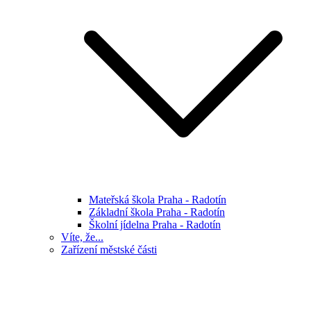
Mateřská škola Praha - Radotín
Základní škola Praha - Radotín
Školní jídelna Praha - Radotín
Víte, že...
Zařízení městské části