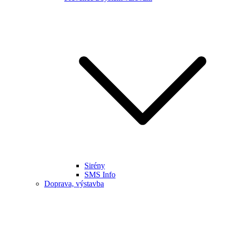
Sirény
SMS Info
Doprava, výstavba