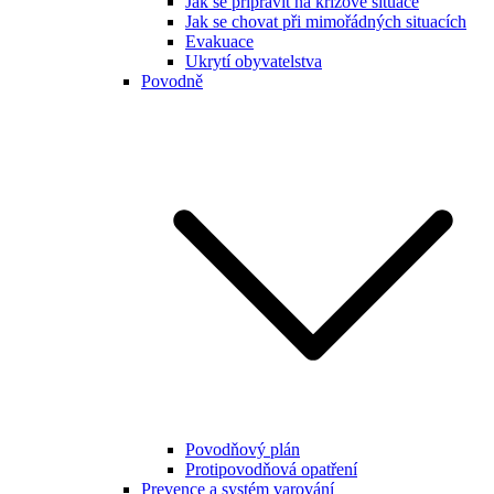
Jak se připravit na krizové situace
Jak se chovat při mimořádných situacích
Evakuace
Ukrytí obyvatelstva
Povodně
Povodňový plán
Protipovodňová opatření
Prevence a systém varování