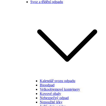
Svoz a třídění odpadu
Kalendář svozu odpadu
Bioodpad
Velkoobjemové kontejnery
Kovové obaly
Nebezpečný odpad
Nepoužité léky