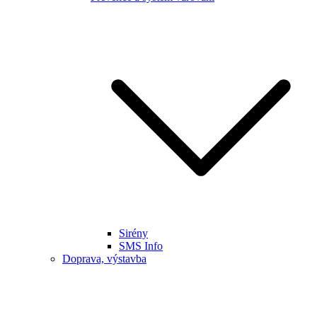
Sirény
SMS Info
Doprava, výstavba