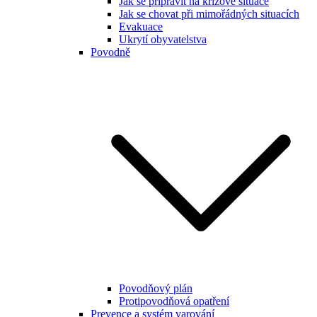
Jak se připravit na krizové situace
Jak se chovat při mimořádných situacích
Evakuace
Ukrytí obyvatelstva
Povodně
Povodňový plán
Protipovodňová opatření
Prevence a systém varování