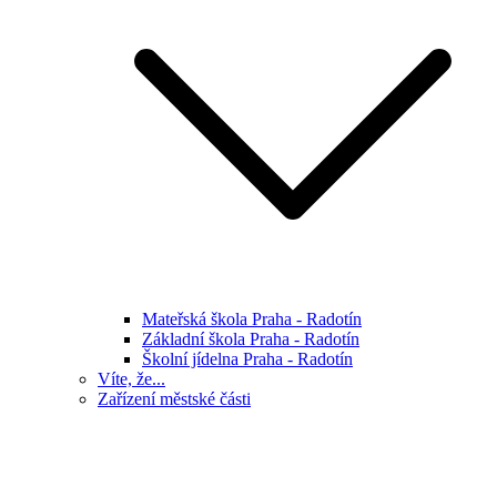
Mateřská škola Praha - Radotín
Základní škola Praha - Radotín
Školní jídelna Praha - Radotín
Víte, že...
Zařízení městské části