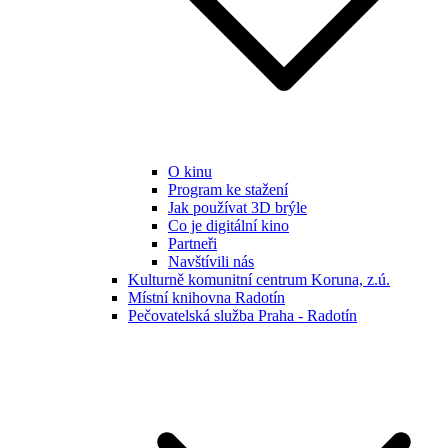
O kinu
Program ke stažení
Jak používat 3D brýle
Co je digitální kino
Partneři
Navštívili nás
Kulturně komunitní centrum Koruna, z.ú.
Místní knihovna Radotín
Pečovatelská služba Praha - Radotín