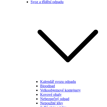
Svoz a třídění odpadu
Kalendář svozu odpadu
Bioodpad
Velkoobjemové kontejnery
Kovové obaly
Nebezpečný odpad
Nepoužité léky