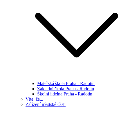
Mateřská škola Praha - Radotín
Základní škola Praha - Radotín
Školní jídelna Praha - Radotín
Víte, že...
Zařízení městské části