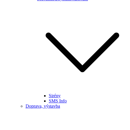
Sirény
SMS Info
Doprava, výstavba