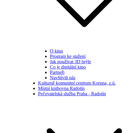
O kinu
Program ke stažení
Jak používat 3D brýle
Co je digitální kino
Partneři
Navštívili nás
Kulturně komunitní centrum Koruna, z.ú.
Místní knihovna Radotín
Pečovatelská služba Praha - Radotín