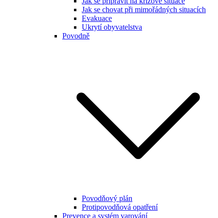
Jak se připravit na krizové situace
Jak se chovat při mimořádných situacích
Evakuace
Ukrytí obyvatelstva
Povodně
Povodňový plán
Protipovodňová opatření
Prevence a systém varování