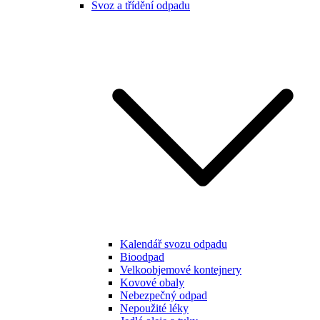
Svoz a třídění odpadu
Kalendář svozu odpadu
Bioodpad
Velkoobjemové kontejnery
Kovové obaly
Nebezpečný odpad
Nepoužité léky