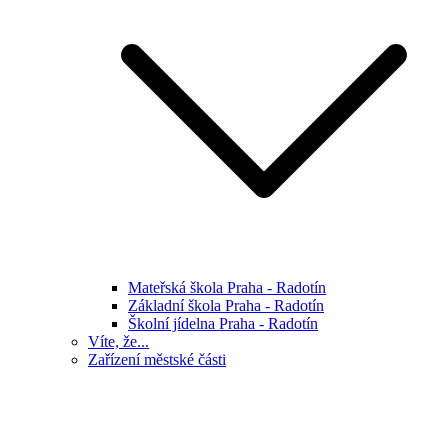
Mateřská škola Praha - Radotín
Základní škola Praha - Radotín
Školní jídelna Praha - Radotín
Víte, že...
Zařízení městské části