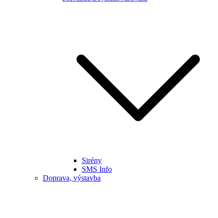
Sirény
SMS Info
Doprava, výstavba