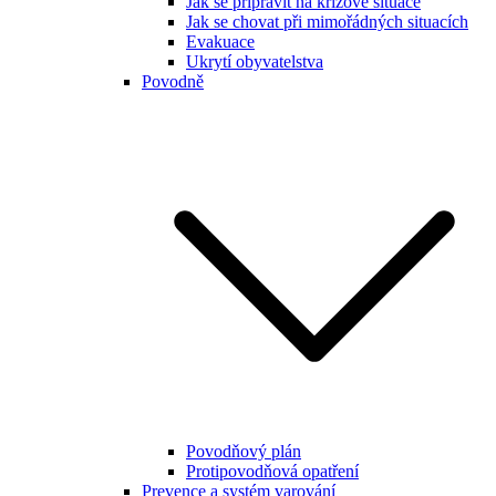
Jak se připravit na krizové situace
Jak se chovat při mimořádných situacích
Evakuace
Ukrytí obyvatelstva
Povodně
Povodňový plán
Protipovodňová opatření
Prevence a systém varování