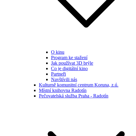
O kinu
Program ke stažení
Jak používat 3D brýle
Co je digitální kino
Partneři
Navštívili nás
Kulturně komunitní centrum Koruna, z.ú.
Místní knihovna Radotín
Pečovatelská služba Praha - Radotín