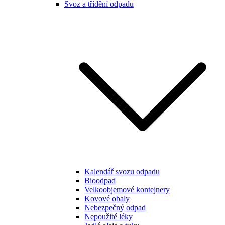
Svoz a třídění odpadu
Kalendář svozu odpadu
Bioodpad
Velkoobjemové kontejnery
Kovové obaly
Nebezpečný odpad
Nepoužité léky