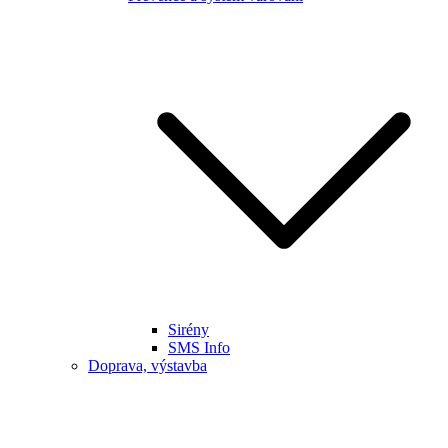
Sirény
SMS Info
Doprava, výstavba