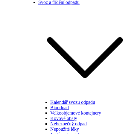
Svoz a třídění odpadu
Kalendář svozu odpadu
Bioodpad
Velkoobjemové kontejnery
Kovové obaly
Nebezpečný odpad
Nepoužité léky