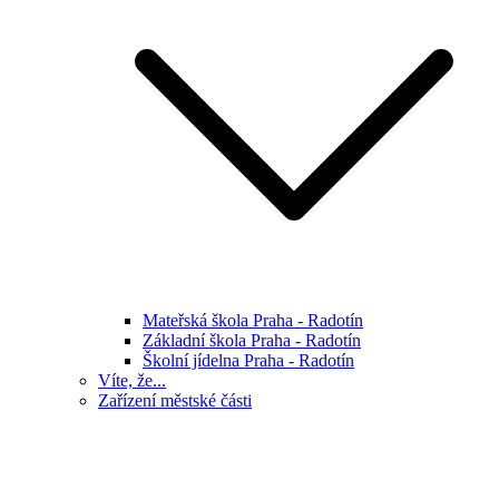
Mateřská škola Praha - Radotín
Základní škola Praha - Radotín
Školní jídelna Praha - Radotín
Víte, že...
Zařízení městské části