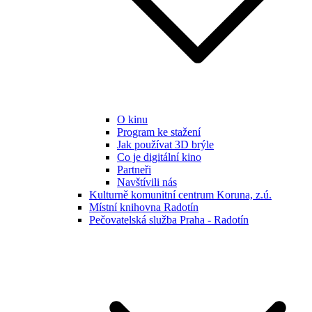
O kinu
Program ke stažení
Jak používat 3D brýle
Co je digitální kino
Partneři
Navštívili nás
Kulturně komunitní centrum Koruna, z.ú.
Místní knihovna Radotín
Pečovatelská služba Praha - Radotín