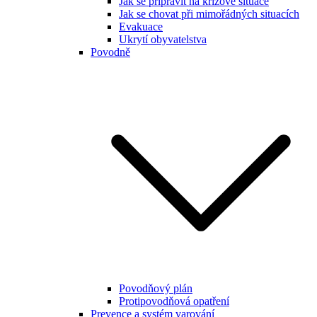
Jak se připravit na krizové situace
Jak se chovat při mimořádných situacích
Evakuace
Ukrytí obyvatelstva
Povodně
Povodňový plán
Protipovodňová opatření
Prevence a systém varování