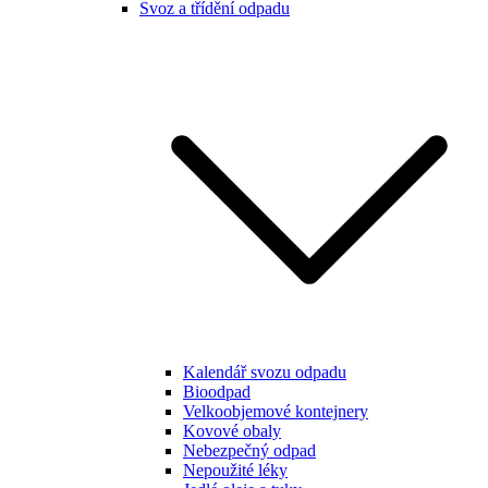
Svoz a třídění odpadu
Kalendář svozu odpadu
Bioodpad
Velkoobjemové kontejnery
Kovové obaly
Nebezpečný odpad
Nepoužité léky