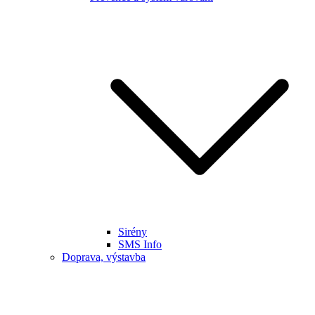
Sirény
SMS Info
Doprava, výstavba