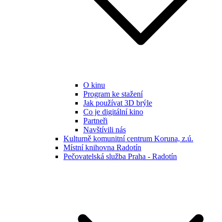
O kinu
Program ke stažení
Jak používat 3D brýle
Co je digitální kino
Partneři
Navštívili nás
Kulturně komunitní centrum Koruna, z.ú.
Místní knihovna Radotín
Pečovatelská služba Praha - Radotín