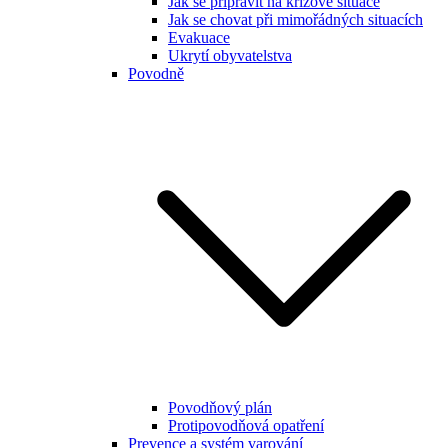
Jak se připravit na krizové situace
Jak se chovat při mimořádných situacích
Evakuace
Ukrytí obyvatelstva
Povodně
Povodňový plán
Protipovodňová opatření
Prevence a systém varování