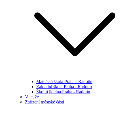
Mateřská škola Praha - Radotín
Základní škola Praha - Radotín
Školní jídelna Praha - Radotín
Víte, že...
Zařízení městské části