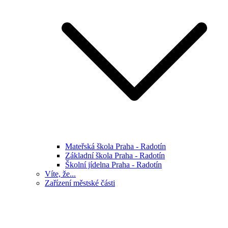
Mateřská škola Praha - Radotín
Základní škola Praha - Radotín
Školní jídelna Praha - Radotín
Víte, že...
Zařízení městské části