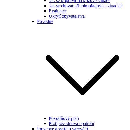
Jak se připravit na krizové situace
Jak se chovat při mimořádných situacích
Evakuace
Ukrytí obyvatelstva
Povodně
Povodňový plán
Protipovodňová opatření
Prevence a systém varování