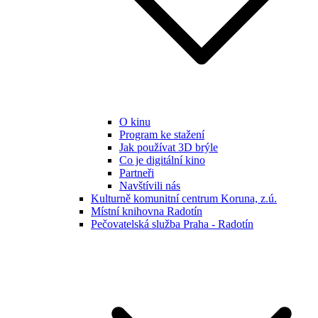
O kinu
Program ke stažení
Jak používat 3D brýle
Co je digitální kino
Partneři
Navštívili nás
Kulturně komunitní centrum Koruna, z.ú.
Místní knihovna Radotín
Pečovatelská služba Praha - Radotín