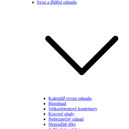
Svoz a třídění odpadu
Kalendář svozu odpadu
Bioodpad
Velkoobjemové kontejnery
Kovové obaly
Nebezpečný odpad
Nepoužité léky