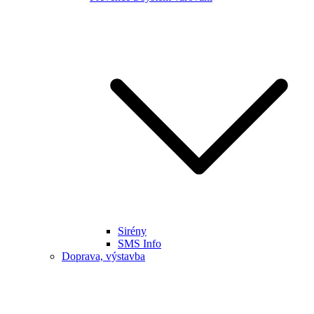
Sirény
SMS Info
Doprava, výstavba