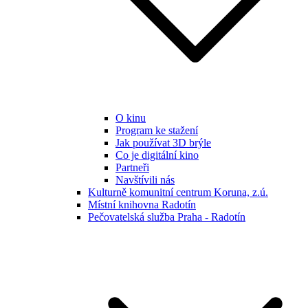
O kinu
Program ke stažení
Jak používat 3D brýle
Co je digitální kino
Partneři
Navštívili nás
Kulturně komunitní centrum Koruna, z.ú.
Místní knihovna Radotín
Pečovatelská služba Praha - Radotín