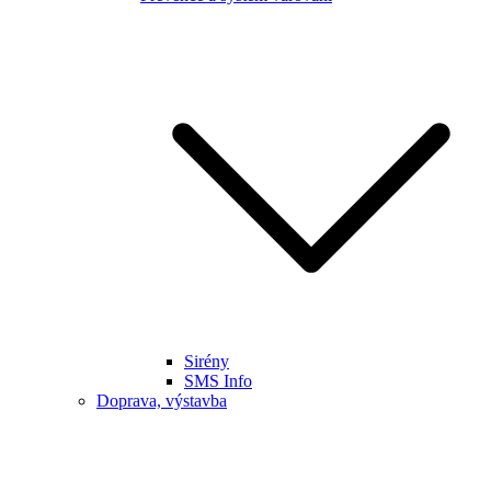
Sirény
SMS Info
Doprava, výstavba