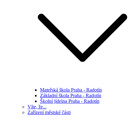
Mateřská škola Praha - Radotín
Základní škola Praha - Radotín
Školní jídelna Praha - Radotín
Víte, že...
Zařízení městské části