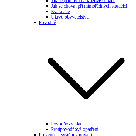
Jak se připravit na krizové situace
Jak se chovat při mimořádných situacích
Evakuace
Ukrytí obyvatelstva
Povodně
Povodňový plán
Protipovodňová opatření
Prevence a systém varování