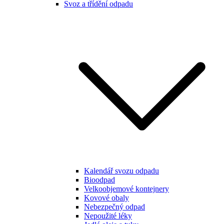
Svoz a třídění odpadu
Kalendář svozu odpadu
Bioodpad
Velkoobjemové kontejnery
Kovové obaly
Nebezpečný odpad
Nepoužité léky