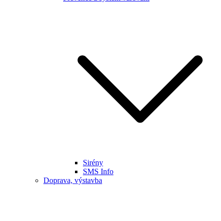
Sirény
SMS Info
Doprava, výstavba