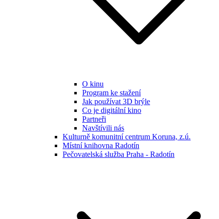
O kinu
Program ke stažení
Jak používat 3D brýle
Co je digitální kino
Partneři
Navštívili nás
Kulturně komunitní centrum Koruna, z.ú.
Místní knihovna Radotín
Pečovatelská služba Praha - Radotín