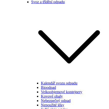
Svoz a třídění odpadu
Kalendář svozu odpadu
Bioodpad
Velkoobjemové kontejnery
Kovové obaly
Nebezpečný odpad
Nepoužité léky