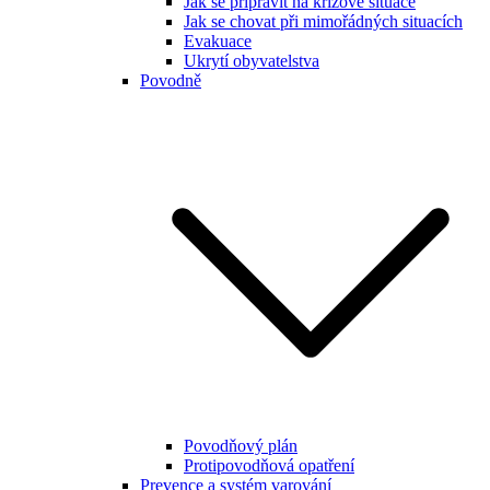
Jak se připravit na krizové situace
Jak se chovat při mimořádných situacích
Evakuace
Ukrytí obyvatelstva
Povodně
Povodňový plán
Protipovodňová opatření
Prevence a systém varování