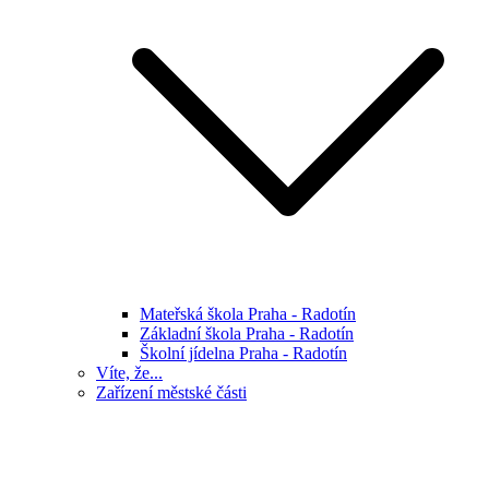
Mateřská škola Praha - Radotín
Základní škola Praha - Radotín
Školní jídelna Praha - Radotín
Víte, že...
Zařízení městské části