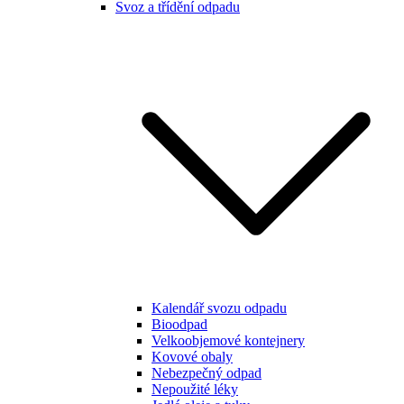
Svoz a třídění odpadu
Kalendář svozu odpadu
Bioodpad
Velkoobjemové kontejnery
Kovové obaly
Nebezpečný odpad
Nepoužité léky