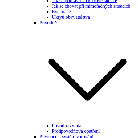
Jak se připravit na krizové situace
Jak se chovat při mimořádných situacích
Evakuace
Ukrytí obyvatelstva
Povodně
Povodňový plán
Protipovodňová opatření
Prevence a systém varování