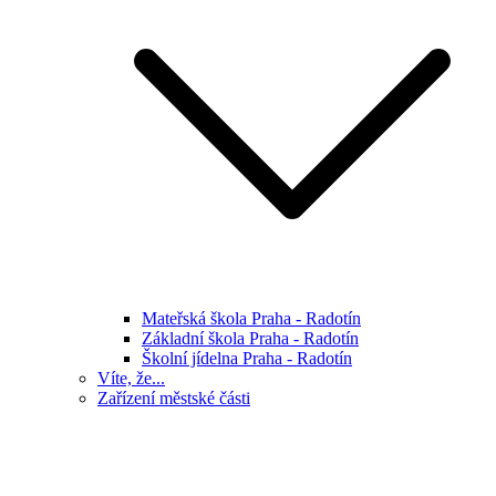
Mateřská škola Praha - Radotín
Základní škola Praha - Radotín
Školní jídelna Praha - Radotín
Víte, že...
Zařízení městské části