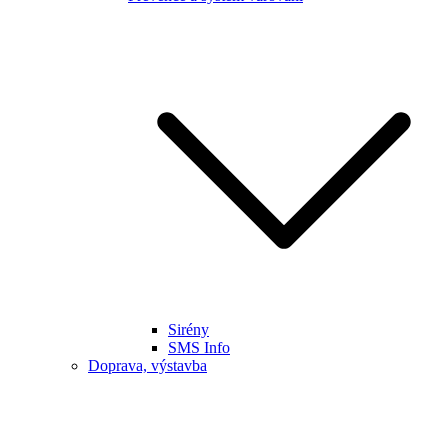
Sirény
SMS Info
Doprava, výstavba