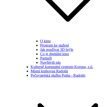
O kinu
Program ke stažení
Jak používat 3D brýle
Co je digitální kino
Partneři
Navštívili nás
Kulturně komunitní centrum Koruna, z.ú.
Místní knihovna Radotín
Pečovatelská služba Praha - Radotín