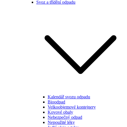
Svoz a třídění odpadu
Kalendář svozu odpadu
Bioodpad
Velkoobjemové kontejnery
Kovové obaly
Nebezpečný odpad
Nepoužité léky