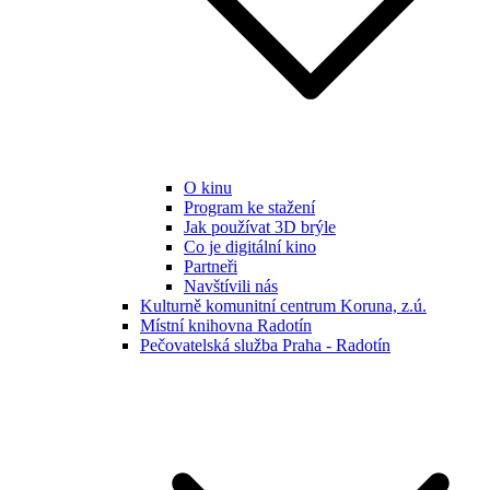
O kinu
Program ke stažení
Jak používat 3D brýle
Co je digitální kino
Partneři
Navštívili nás
Kulturně komunitní centrum Koruna, z.ú.
Místní knihovna Radotín
Pečovatelská služba Praha - Radotín