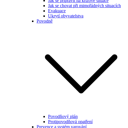
Jak se připravit na krizové situace
Jak se chovat při mimořádných situacích
Evakuace
Ukrytí obyvatelstva
Povodně
Povodňový plán
Protipovodňová opatření
Prevence a systém varování