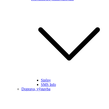
Sirény
SMS Info
Doprava, výstavba