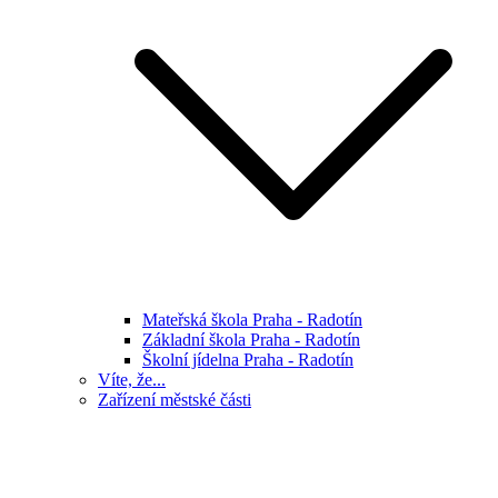
Mateřská škola Praha - Radotín
Základní škola Praha - Radotín
Školní jídelna Praha - Radotín
Víte, že...
Zařízení městské části