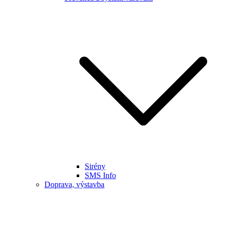
Sirény
SMS Info
Doprava, výstavba