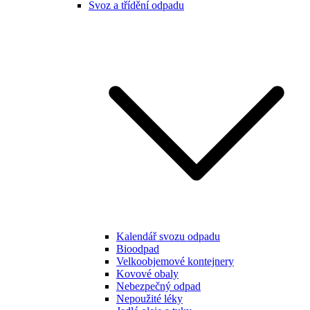
Svoz a třídění odpadu
Kalendář svozu odpadu
Bioodpad
Velkoobjemové kontejnery
Kovové obaly
Nebezpečný odpad
Nepoužité léky