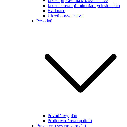
Jak se připravit na krizové situace
Jak se chovat při mimořádných situacích
Evakuace
Ukrytí obyvatelstva
Povodně
Povodňový plán
Protipovodňová opatření
Prevence a systém varování