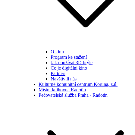
O kinu
Program ke stažení
Jak používat 3D brýle
Co je digitální kino
Partneři
Navštívili nás
Kulturně komunitní centrum Koruna, z.ú.
Místní knihovna Radotín
Pečovatelská služba Praha - Radotín