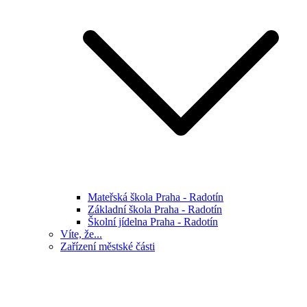
Mateřská škola Praha - Radotín
Základní škola Praha - Radotín
Školní jídelna Praha - Radotín
Víte, že...
Zařízení městské části