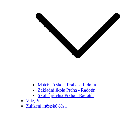
Mateřská škola Praha - Radotín
Základní škola Praha - Radotín
Školní jídelna Praha - Radotín
Víte, že...
Zařízení městské části