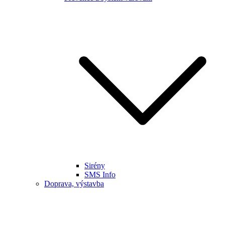
Sirény
SMS Info
Doprava, výstavba