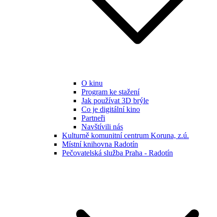
O kinu
Program ke stažení
Jak používat 3D brýle
Co je digitální kino
Partneři
Navštívili nás
Kulturně komunitní centrum Koruna, z.ú.
Místní knihovna Radotín
Pečovatelská služba Praha - Radotín