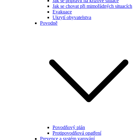
Jak se připravit na krizové situace
Jak se chovat při mimořádných situacích
Evakuace
Ukrytí obyvatelstva
Povodně
Povodňový plán
Protipovodňová opatření
Prevence a systém varování