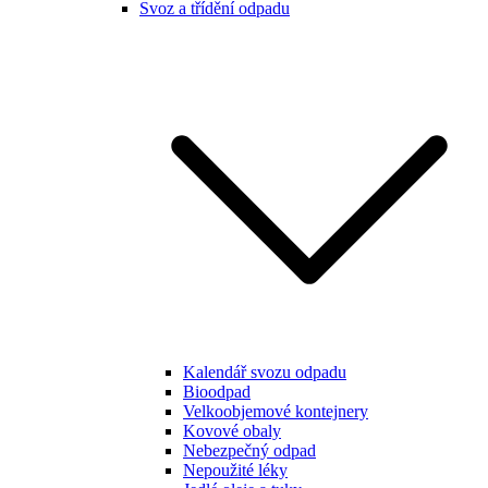
Svoz a třídění odpadu
Kalendář svozu odpadu
Bioodpad
Velkoobjemové kontejnery
Kovové obaly
Nebezpečný odpad
Nepoužité léky