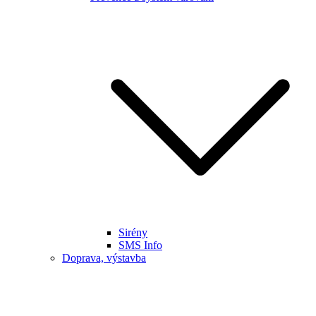
Sirény
SMS Info
Doprava, výstavba