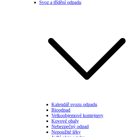
Svoz a třídění odpadu
Kalendář svozu odpadu
Bioodpad
Velkoobjemové kontejnery
Kovové obaly
Nebezpečný odpad
Nepoužité léky