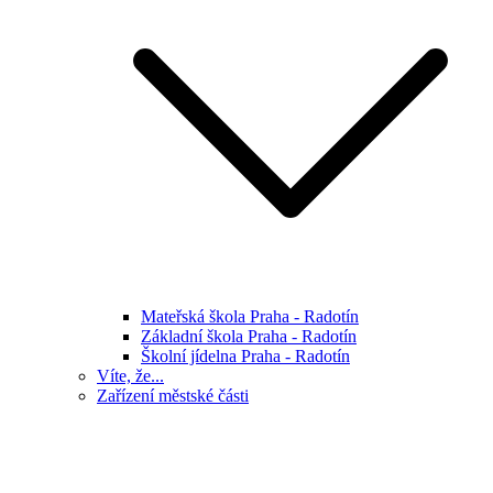
Mateřská škola Praha - Radotín
Základní škola Praha - Radotín
Školní jídelna Praha - Radotín
Víte, že...
Zařízení městské části