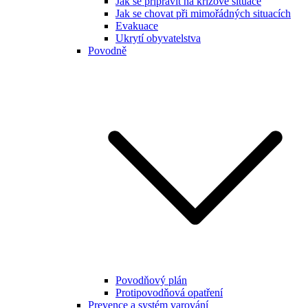
Jak se připravit na krizové situace
Jak se chovat při mimořádných situacích
Evakuace
Ukrytí obyvatelstva
Povodně
Povodňový plán
Protipovodňová opatření
Prevence a systém varování