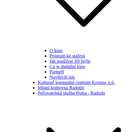
O kinu
Program ke stažení
Jak používat 3D brýle
Co je digitální kino
Partneři
Navštívili nás
Kulturně komunitní centrum Koruna, z.ú.
Místní knihovna Radotín
Pečovatelská služba Praha - Radotín