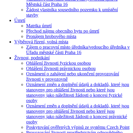
Městská část Praha 16
Žádost vlastníka sousedního pozemku k umístění
stavby
Úmrtí
Matrika úmrtí
Přechod nájmu obecního bytu po úmrtí
Pronájem hrobového místa
Výběrová řízení, volná místa
Zájem o pracovní místo úředníka/vedoucího úředníka v
Úřadu městské části Praha 16
Živnost, podnikání
Ohlášení živnosti fyzickou osobou
Ohlášení živnosti právnickou osobou
Oznámení o zahájení nebo ukončení provozování
živnosti v provozovně
Oznámení změn a doplnění údajů a dokladů, které jsou
stanoveny pro ohlášení živnosti nebo které jsou
stanoveny jako náležitosti žádosti o koncesi fyzické
osoby
Oznámení změn a doplnění údajů a dokladů, které jsou
stanoveny pro ohlášení živnosti nebo které jsou
stanoveny jako náležitosti žádosti o koncesi právnické
osoby
Poskytování ověřených výpisů ze systému Czech Point
Provozování živnosti prostřednictvím odpovědného