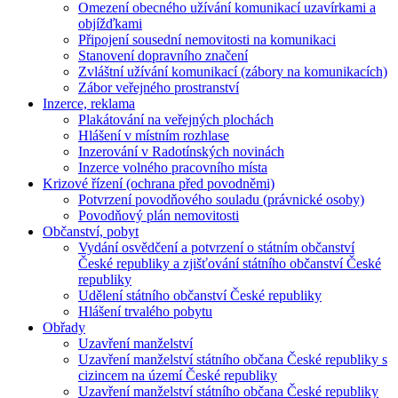
Omezení obecného užívání komunikací uzavírkami a
objížďkami
Připojení sousední nemovitosti na komunikaci
Stanovení dopravního značení
Zvláštní užívání komunikací (zábory na komunikacích)
Zábor veřejného prostranství
Inzerce, reklama
Plakátování na veřejných plochách
Hlášení v místním rozhlase
Inzerování v Radotínských novinách
Inzerce volného pracovního místa
Krizové řízení (ochrana před povodněmi)
Potvrzení povodňového souladu (právnické osoby)
Povodňový plán nemovitosti
Občanství, pobyt
Vydání osvědčení a potvrzení o státním občanství
České republiky a zjišťování státního občanství České
republiky
Udělení státního občanství České republiky
Hlášení trvalého pobytu
Obřady
Uzavření manželství
Uzavření manželství státního občana České republiky s
cizincem na území České republiky
Uzavření manželství státního občana České republiky