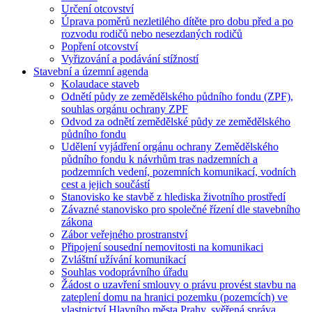
Určení otcovství
Úprava poměrů nezletilého dítěte pro dobu před a po
rozvodu rodičů nebo nesezdaných rodičů
Popření otcovství
Vyřizování a podávání stížností
Stavební a územní agenda
Kolaudace staveb
Odnětí půdy ze zemědělského půdního fondu (ZPF),
souhlas orgánu ochrany ZPF
Odvod za odnětí zemědělské půdy ze zemědělského
půdního fondu
Udělení vyjádření orgánu ochrany Zemědělského
půdního fondu k návrhům tras nadzemních a
podzemních vedení, pozemních komunikací, vodních
cest a jejich součástí
Stanovisko ke stavbě z hlediska životního prostředí
Závazné stanovisko pro společné řízení dle stavebního
zákona
Zábor veřejného prostranství
Připojení sousední nemovitosti na komunikaci
Zvláštní užívání komunikací
Souhlas vodoprávního úřadu
Žádost o uzavření smlouvy o právu provést stavbu na
zateplení domu na hranici pozemku (pozemcích) ve
vlastnictví Hlavního města Prahy, svěřená správa