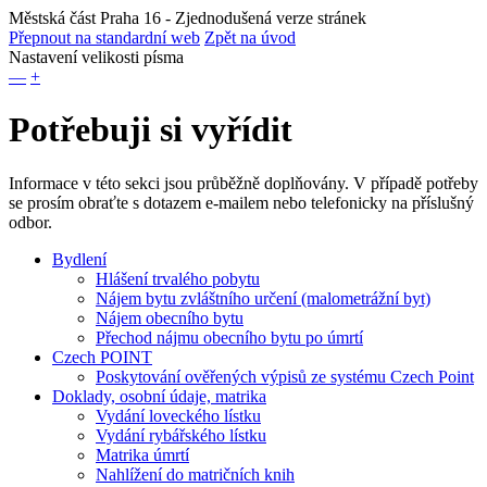
Městská část Praha 16
- Zjednodušená verze stránek
Přepnout na standardní web
Zpět na úvod
Nastavení velikosti písma
—
+
Potřebuji si vyřídit
Informace v této sekci jsou průběžně doplňovány. V případě potřeby
se prosím obraťte s dotazem e-mailem nebo telefonicky na příslušný
odbor.
Bydlení
Hlášení trvalého pobytu
Nájem bytu zvláštního určení (malometrážní byt)
Nájem obecního bytu
Přechod nájmu obecního bytu po úmrtí
Czech POINT
Poskytování ověřených výpisů ze systému Czech Point
Doklady, osobní údaje, matrika
Vydání loveckého lístku
Vydání rybářského lístku
Matrika úmrtí
Nahlížení do matričních knih