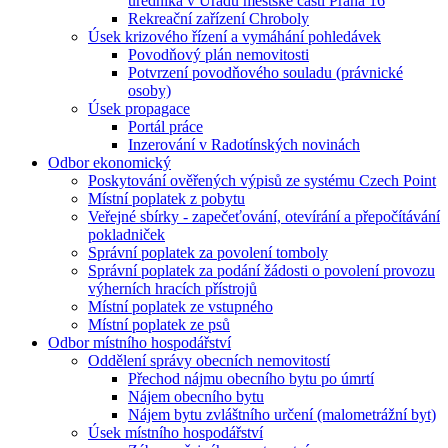
úředníka v Úřadu městské části Praha 16
Rekreační zařízení Chroboly
Úsek krizového řízení a vymáhání pohledávek
Povodňový plán nemovitosti
Potvrzení povodňového souladu (právnické
osoby)
Úsek propagace
Portál práce
Inzerování v Radotínských novinách
Odbor ekonomický
Poskytování ověřených výpisů ze systému Czech Point
Místní poplatek z pobytu
Veřejné sbírky - zapečeťování, otevírání a přepočítávání
pokladniček
Správní poplatek za povolení tomboly
Správní poplatek za podání žádosti o povolení provozu
výherních hracích přístrojů
Místní poplatek ze vstupného
Místní poplatek ze psů
Odbor místního hospodářství
Oddělení správy obecních nemovitostí
Přechod nájmu obecního bytu po úmrtí
Nájem obecního bytu
Nájem bytu zvláštního určení (malometrážní byt)
Úsek místního hospodářství