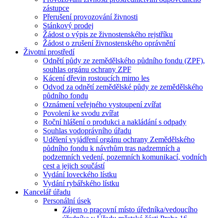
zástupce
Přerušení provozování živnosti
Stánkový prodej
Žádost o výpis ze živnostenského rejstříku
Žádost o zrušení živnostenského oprávnění
Životní prostředí
Odnětí půdy ze zemědělského půdního fondu (ZPF),
souhlas orgánu ochrany ZPF
Kácení dřevin rostoucích mimo les
Odvod za odnětí zemědělské půdy ze zemědělského
půdního fondu
Oznámení veřejného vystoupení zvířat
Povolení ke svodu zvířat
Roční hlášení o produkci a nakládání s odpady
Souhlas vodoprávního úřadu
Udělení vyjádření orgánu ochrany Zemědělského
půdního fondu k návrhům tras nadzemních a
podzemních vedení, pozemních komunikací, vodních
cest a jejich součástí
Vydání loveckého lístku
Vydání rybářského lístku
Kancelář úřadu
Personální úsek
Zájem o pracovní místo úředníka/vedoucího