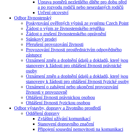
Úprava poměrů nezletilého dítěte pro dobu před
a po rozvodu rodičů nebo nesezdaných rodičů
Určení otcovství
Odbor živnostenský
Poskytování ověřených výpisů ze systému Czech Point
Žádost o výpis ze živnostenského rejstříku
Žádost o zrušení živnostenského oprávnění
Stánkový prodej
Přerušení provozování živnosti
Provozování živnosti prostřednictvím odpovědného
zástupce
Oznámení změn a doplnění údajů a dokladů, které jsou
stanoveny k žádosti pro ohlášení živnosti právnické
osoby
Oznámení změn a doplnění údajů a dokladů, které jsou
stanoveny k žádosti pro ohlášení živnosti fyzické osoby
Oznámení o zahájení nebo ukončení provozování
živnosti v provozovně
Ohlášení živnosti právnickou osobou
Ohlášení živnosti fyzickou osobou
Odbor výstavby, dopravy a životního prostředí
Oddělení dopravy
Zvláštní užívání komunikací
Stanovení dopravního značení
Připojení sousední nemovitosti na komunikaci