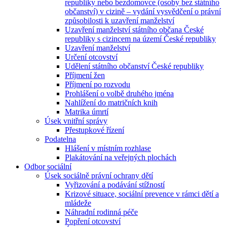
republiky nebo bezdomovce (osoby bez státního
občanství) v cizině – vydání vysvědčení o právní
způsobilosti k uzavření manželství
Uzavření manželství státního občana České
republiky s cizincem na území České republiky
Uzavření manželství
Určení otcovství
Udělení státního občanství České republiky
Příjmení žen
Příjmení po rozvodu
Prohlášení o volbě druhého jména
Nahlížení do matričních knih
Matrika úmrtí
Úsek vnitřní správy
Přestupkové řízení
Podatelna
Hlášení v místním rozhlase
Plakátování na veřejných plochách
Odbor sociální
Úsek sociálně právní ochrany dětí
Vyřizování a podávání stížností
Krizové situace, sociální prevence v rámci dětí a
mládeže
Náhradní rodinná péče
Popření otcovství