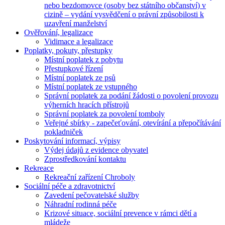
nebo bezdomovce (osoby bez státního občanství) v
cizině – vydání vysvědčení o právní způsobilosti k
uzavření manželství
Ověřování, legalizace
Vidimace a legalizace
Poplatky, pokuty, přestupky
Místní poplatek z pobytu
Přestupkové řízení
Místní poplatek ze psů
Místní poplatek ze vstupného
Správní poplatek za podání žádosti o povolení provozu
výherních hracích přístrojů
Správní poplatek za povolení tomboly
Veřejné sbírky - zapečeťování, otevírání a přepočítávání
pokladniček
Poskytování informací, výpisy
Výdej údajů z evidence obyvatel
Zprostředkování kontaktu
Rekreace
Rekreační zařízení Chroboly
Sociální péče a zdravotnictví
Zavedení pečovatelské služby
Náhradní rodinná péče
Krizové situace, sociální prevence v rámci dětí a
mládeže