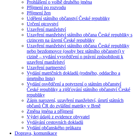
Prohlášení o volbě druhého jména
Příjmení po rozvodu
Příjmení žen
Udělení státního občanství České republiky
Určení otcovství
Uzavření manželství
Uzavření manželství státního občana České republiky s
cizincem na území České republiky
Uzavření manželství státního občana České republiky
nebo bezdomovce (osoby bez státního občanství) v
cizině – vydání vysvědčení o právní způsobilosti k
uzavření manželství
Uzavření partnerství
Vydání matričních dokladů (rodného, oddacího a
úmrtního listu)
Vydání osvědčení a potvrzení o státním občanství
České republiky a zjišťování státního občanství České
republiky
Zápis narození, uzavření manželství, úmrtí státních
občanů ČR do zvláštní matriky v Brně
Změna jména a příjmení
Výdej údajů z evidence obyvatel
Vydávání cestovních dokladů
Vydání občanského průkazu
Doprava, komunikace