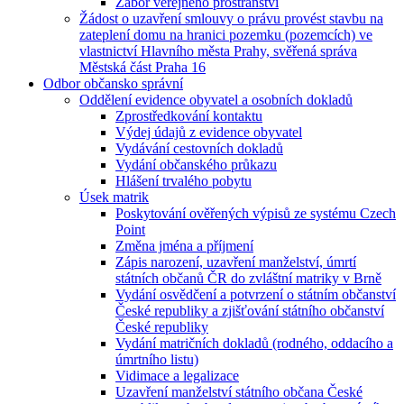
Zábor veřejného prostranství
Žádost o uzavření smlouvy o právu provést stavbu na
zateplení domu na hranici pozemku (pozemcích) ve
vlastnictví Hlavního města Prahy, svěřená správa
Městská část Praha 16
Odbor občansko správní
Oddělení evidence obyvatel a osobních dokladů
Zprostředkování kontaktu
Výdej údajů z evidence obyvatel
Vydávání cestovních dokladů
Vydání občanského průkazu
Hlášení trvalého pobytu
Úsek matrik
Poskytování ověřených výpisů ze systému Czech
Point
Změna jména a příjmení
Zápis narození, uzavření manželství, úmrtí
státních občanů ČR do zvláštní matriky v Brně
Vydání osvědčení a potvrzení o státním občanství
České republiky a zjišťování státního občanství
České republiky
Vydání matričních dokladů (rodného, oddacího a
úmrtního listu)
Vidimace a legalizace
Uzavření manželství státního občana České