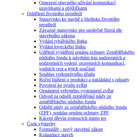
Omezení obecného užívání komunikací
uzavírkami a objížďkami
Oddělení životního prostředí
Stanovisko ke stavbě z hlediska životního
prostředí
Závazné stanovisko pro společné řízení dle
stavebního zákona
Vydání rybářského lístku
Vydání loveckého lístku
Udělení vyjádření orgánu ochrany Zemědělského
půdního fondu k návrhům tras nadzemních a
podzemních vedení, pozemních komunikací,
vodních cest a jejich součástí
Souhlas vodoprávního úřadu
Roční hlášení o produkci a nakládání s odpady
Povolení ke svodu zvířat
Oznámení veřejného vystoupení zvířat
Odvod za odnětí zemědělské půdy ze
zemědělského půdního fondu
Odnětí půdy ze zemědělského půdního fondu
(ZPF), souhlas orgánu ochrany ZPF
Kácení dřevin rostoucích mimo les
Úsek výstavby
Formuláře - nový stavební zákon
Kolaudace staveb