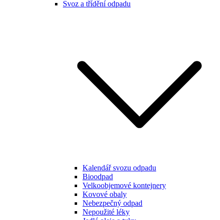
Svoz a třídění odpadu
Kalendář svozu odpadu
Bioodpad
Velkoobjemové kontejnery
Kovové obaly
Nebezpečný odpad
Nepoužité léky