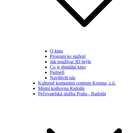
O kinu
Program ke stažení
Jak používat 3D brýle
Co je digitální kino
Partneři
Navštívili nás
Kulturně komunitní centrum Koruna, z.ú.
Místní knihovna Radotín
Pečovatelská služba Praha - Radotín