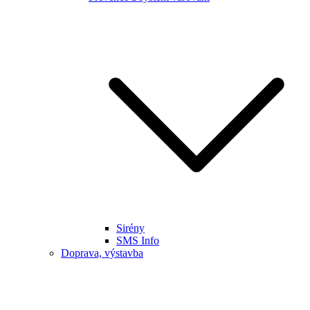
Sirény
SMS Info
Doprava, výstavba