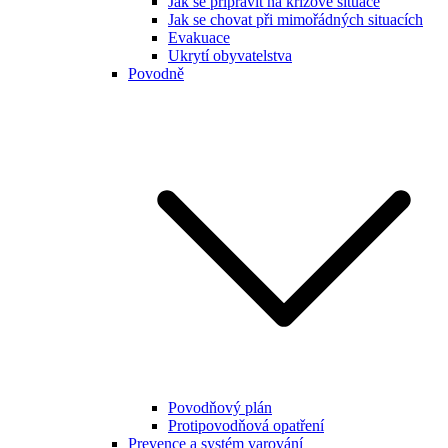
Jak se připravit na krizové situace
Jak se chovat při mimořádných situacích
Evakuace
Ukrytí obyvatelstva
Povodně
Povodňový plán
Protipovodňová opatření
Prevence a systém varování