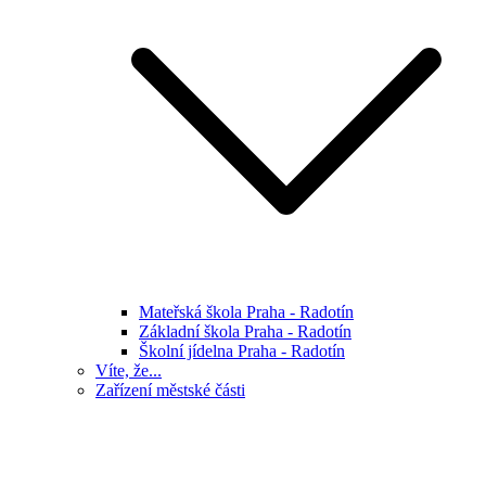
Mateřská škola Praha - Radotín
Základní škola Praha - Radotín
Školní jídelna Praha - Radotín
Víte, že...
Zařízení městské části