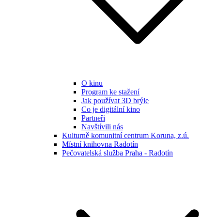
O kinu
Program ke stažení
Jak používat 3D brýle
Co je digitální kino
Partneři
Navštívili nás
Kulturně komunitní centrum Koruna, z.ú.
Místní knihovna Radotín
Pečovatelská služba Praha - Radotín