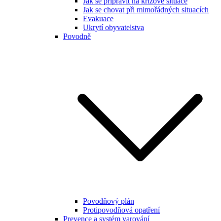
Jak se připravit na krizové situace
Jak se chovat při mimořádných situacích
Evakuace
Ukrytí obyvatelstva
Povodně
Povodňový plán
Protipovodňová opatření
Prevence a systém varování