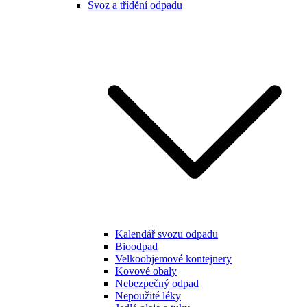
Svoz a třídění odpadu
Kalendář svozu odpadu
Bioodpad
Velkoobjemové kontejnery
Kovové obaly
Nebezpečný odpad
Nepoužité léky