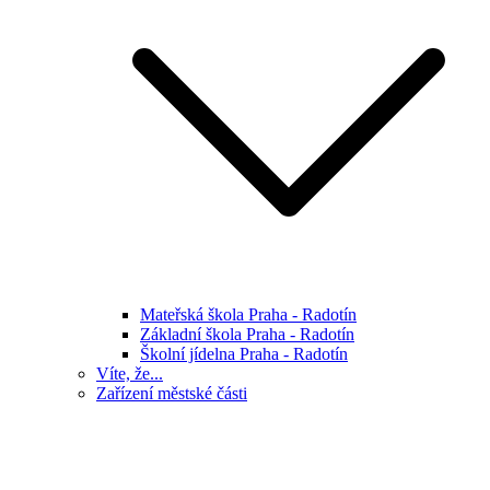
Mateřská škola Praha - Radotín
Základní škola Praha - Radotín
Školní jídelna Praha - Radotín
Víte, že...
Zařízení městské části