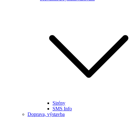
Sirény
SMS Info
Doprava, výstavba