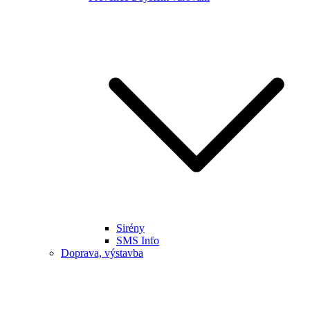
Sirény
SMS Info
Doprava, výstavba