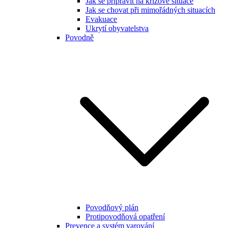
Jak se připravit na krizové situace
Jak se chovat při mimořádných situacích
Evakuace
Ukrytí obyvatelstva
Povodně
Povodňový plán
Protipovodňová opatření
Prevence a systém varování