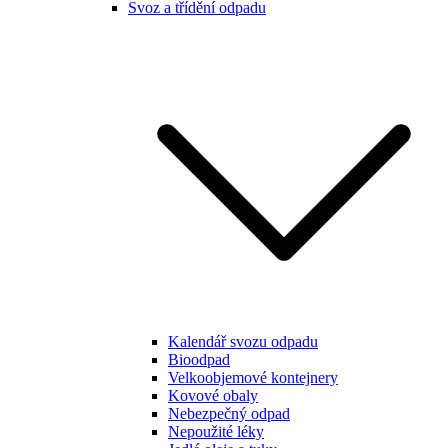
Svoz a třídění odpadu
Kalendář svozu odpadu
Bioodpad
Velkoobjemové kontejnery
Kovové obaly
Nebezpečný odpad
Nepoužité léky