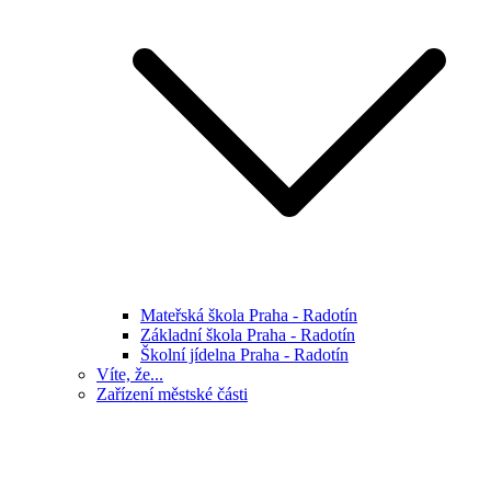
Mateřská škola Praha - Radotín
Základní škola Praha - Radotín
Školní jídelna Praha - Radotín
Víte, že...
Zařízení městské části