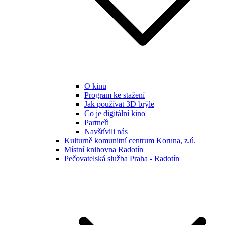
O kinu
Program ke stažení
Jak používat 3D brýle
Co je digitální kino
Partneři
Navštívili nás
Kulturně komunitní centrum Koruna, z.ú.
Místní knihovna Radotín
Pečovatelská služba Praha - Radotín