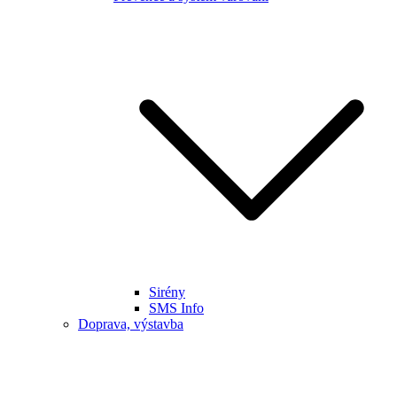
Sirény
SMS Info
Doprava, výstavba