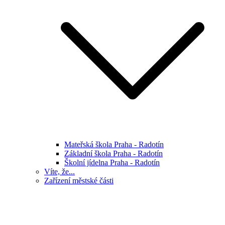
Mateřská škola Praha - Radotín
Základní škola Praha - Radotín
Školní jídelna Praha - Radotín
Víte, že...
Zařízení městské části