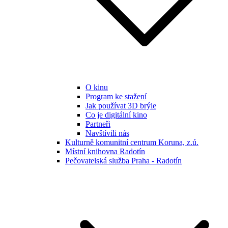
O kinu
Program ke stažení
Jak používat 3D brýle
Co je digitální kino
Partneři
Navštívili nás
Kulturně komunitní centrum Koruna, z.ú.
Místní knihovna Radotín
Pečovatelská služba Praha - Radotín