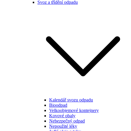
Svoz a třídění odpadu
Kalendář svozu odpadu
Bioodpad
Velkoobjemové kontejnery
Kovové obaly
Nebezpečný odpad
Nepoužité léky