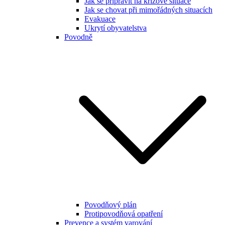
Jak se připravit na krizové situace
Jak se chovat při mimořádných situacích
Evakuace
Ukrytí obyvatelstva
Povodně
Povodňový plán
Protipovodňová opatření
Prevence a systém varování