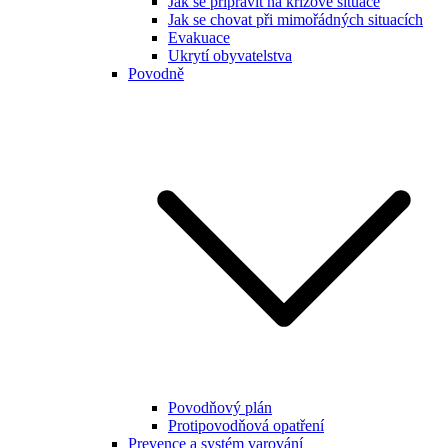
Jak se připravit na krizové situace
Jak se chovat při mimořádných situacích
Evakuace
Ukrytí obyvatelstva
Povodně
Povodňový plán
Protipovodňová opatření
Prevence a systém varování