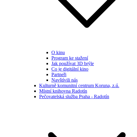
O kinu
Program ke stažení
Jak používat 3D brýle
Co je digitální kino
Partneři
Navštívili nás
Kulturně komunitní centrum Koruna, z.ú.
Místní knihovna Radotín
Pečovatelská služba Praha - Radotín