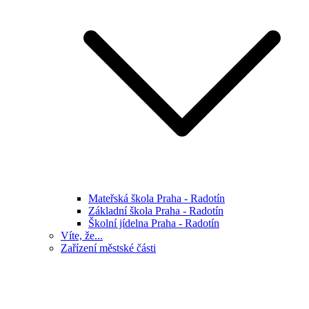
Mateřská škola Praha - Radotín
Základní škola Praha - Radotín
Školní jídelna Praha - Radotín
Víte, že...
Zařízení městské části