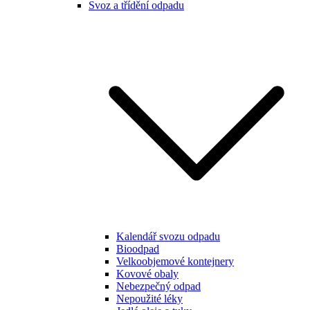
Svoz a třídění odpadu
Kalendář svozu odpadu
Bioodpad
Velkoobjemové kontejnery
Kovové obaly
Nebezpečný odpad
Nepoužité léky