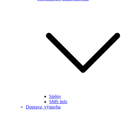
Sirény
SMS Info
Doprava, výstavba