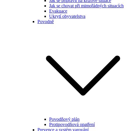
Jak se připravit na krizové situace
Jak se chovat při mimořádných situacích
Evakuace
Ukrytí obyvatelstva
Povodně
Povodňový plán
Protipovodňová opatření
Prevence a systém varování