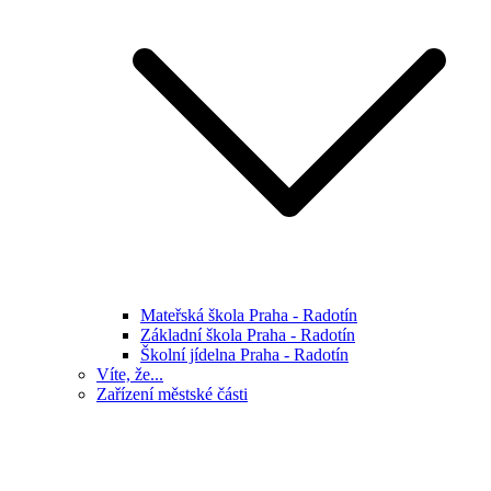
Mateřská škola Praha - Radotín
Základní škola Praha - Radotín
Školní jídelna Praha - Radotín
Víte, že...
Zařízení městské části