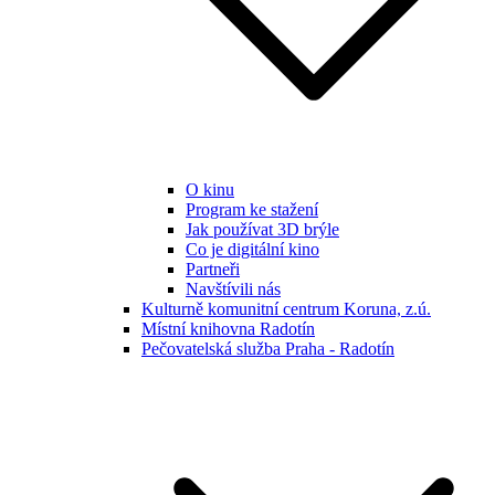
O kinu
Program ke stažení
Jak používat 3D brýle
Co je digitální kino
Partneři
Navštívili nás
Kulturně komunitní centrum Koruna, z.ú.
Místní knihovna Radotín
Pečovatelská služba Praha - Radotín