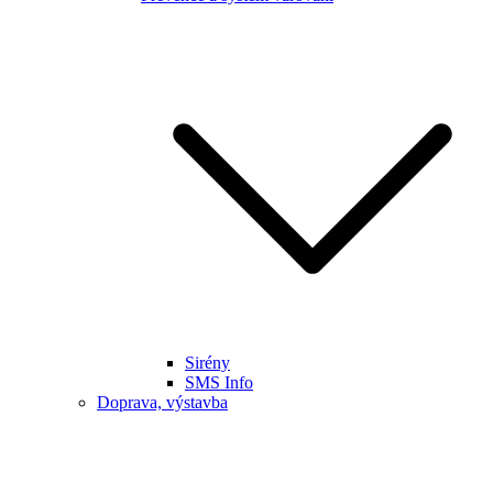
Sirény
SMS Info
Doprava, výstavba