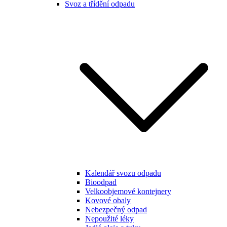
Svoz a třídění odpadu
Kalendář svozu odpadu
Bioodpad
Velkoobjemové kontejnery
Kovové obaly
Nebezpečný odpad
Nepoužité léky