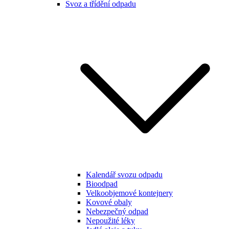
Svoz a třídění odpadu
Kalendář svozu odpadu
Bioodpad
Velkoobjemové kontejnery
Kovové obaly
Nebezpečný odpad
Nepoužité léky