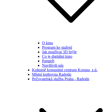
O kinu
Program ke stažení
Jak používat 3D brýle
Co je digitální kino
Partneři
Navštívili nás
Kulturně komunitní centrum Koruna, z.ú.
Místní knihovna Radotín
Pečovatelská služba Praha - Radotín