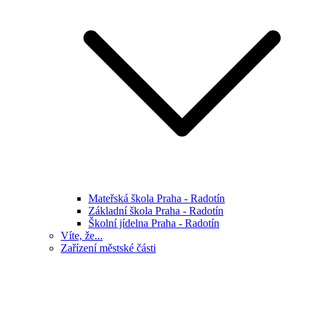
Mateřská škola Praha - Radotín
Základní škola Praha - Radotín
Školní jídelna Praha - Radotín
Víte, že...
Zařízení městské části