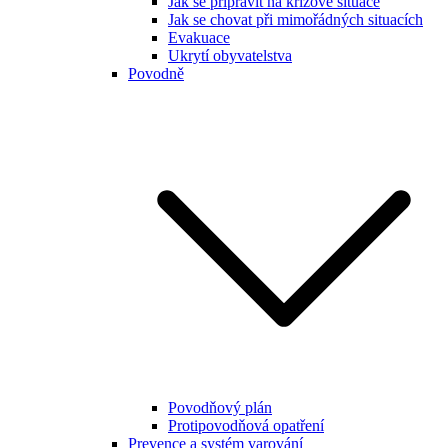
Jak se připravit na krizové situace
Jak se chovat při mimořádných situacích
Evakuace
Ukrytí obyvatelstva
Povodně
Povodňový plán
Protipovodňová opatření
Prevence a systém varování