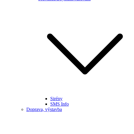
Sirény
SMS Info
Doprava, výstavba