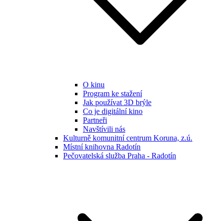
O kinu
Program ke stažení
Jak používat 3D brýle
Co je digitální kino
Partneři
Navštívili nás
Kulturně komunitní centrum Koruna, z.ú.
Místní knihovna Radotín
Pečovatelská služba Praha - Radotín