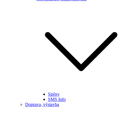
Sirény
SMS Info
Doprava, výstavba