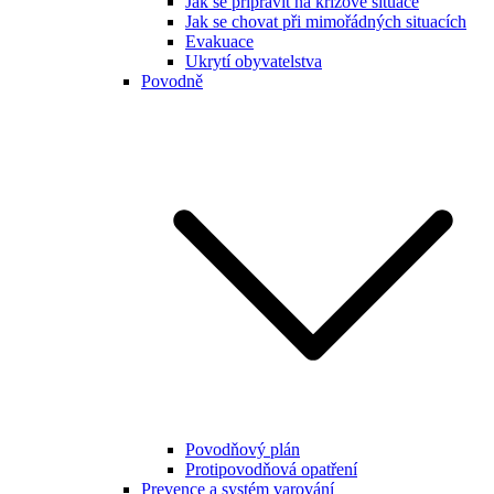
Jak se připravit na krizové situace
Jak se chovat při mimořádných situacích
Evakuace
Ukrytí obyvatelstva
Povodně
Povodňový plán
Protipovodňová opatření
Prevence a systém varování