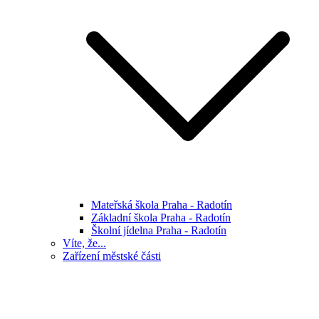
Mateřská škola Praha - Radotín
Základní škola Praha - Radotín
Školní jídelna Praha - Radotín
Víte, že...
Zařízení městské části