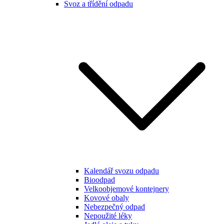
Svoz a třídění odpadu
Kalendář svozu odpadu
Bioodpad
Velkoobjemové kontejnery
Kovové obaly
Nebezpečný odpad
Nepoužité léky