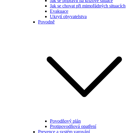
Jak se připravit na krizové situace
Jak se chovat při mimořádných situacích
Evakuace
Ukrytí obyvatelstva
Povodně
Povodňový plán
Protipovodňová opatření
Prevence a systém varování