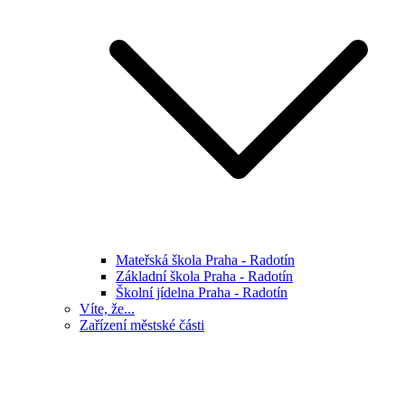
Mateřská škola Praha - Radotín
Základní škola Praha - Radotín
Školní jídelna Praha - Radotín
Víte, že...
Zařízení městské části