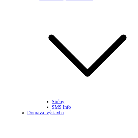
Sirény
SMS Info
Doprava, výstavba