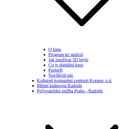
O kinu
Program ke stažení
Jak používat 3D brýle
Co je digitální kino
Partneři
Navštívili nás
Kulturně komunitní centrum Koruna, z.ú.
Místní knihovna Radotín
Pečovatelská služba Praha - Radotín