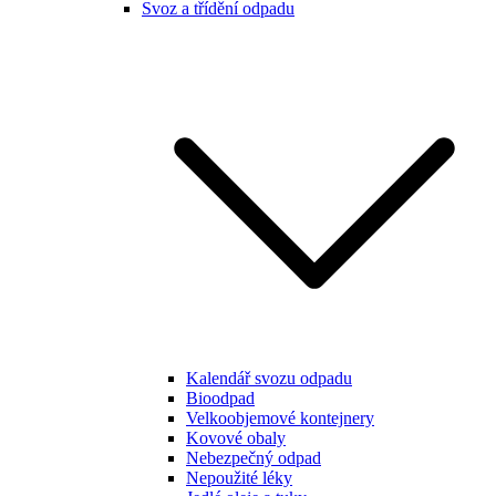
Svoz a třídění odpadu
Kalendář svozu odpadu
Bioodpad
Velkoobjemové kontejnery
Kovové obaly
Nebezpečný odpad
Nepoužité léky