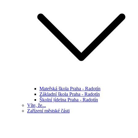
Mateřská škola Praha - Radotín
Základní škola Praha - Radotín
Školní jídelna Praha - Radotín
Víte, že...
Zařízení městské části