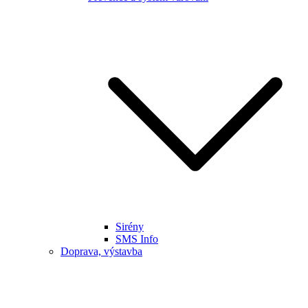
Sirény
SMS Info
Doprava, výstavba