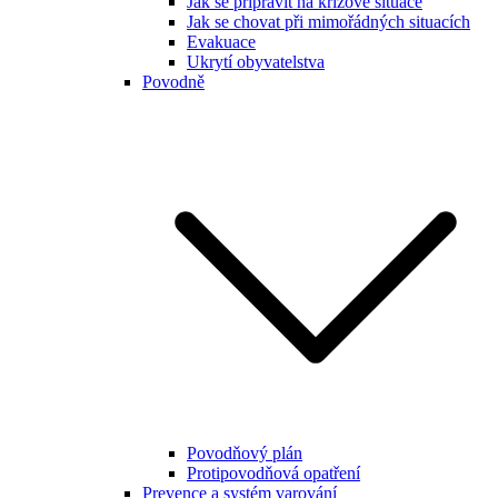
Jak se připravit na krizové situace
Jak se chovat při mimořádných situacích
Evakuace
Ukrytí obyvatelstva
Povodně
Povodňový plán
Protipovodňová opatření
Prevence a systém varování