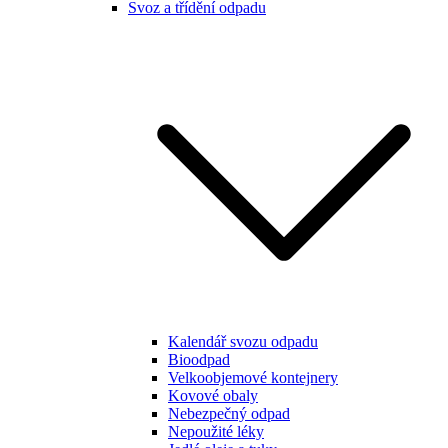
Svoz a třídění odpadu
Kalendář svozu odpadu
Bioodpad
Velkoobjemové kontejnery
Kovové obaly
Nebezpečný odpad
Nepoužité léky