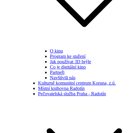
O kinu
Program ke stažení
Jak používat 3D brýle
Co je digitální kino
Partneři
Navštívili nás
Kulturně komunitní centrum Koruna, z.ú.
Místní knihovna Radotín
Pečovatelská služba Praha - Radotín