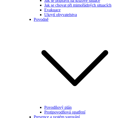
Jak se připravit na krizové situace
Jak se chovat při mimořádných situacích
Evakuace
Ukrytí obyvatelstva
Povodně
Povodňový plán
Protipovodňová opatření
Prevence a systém varování