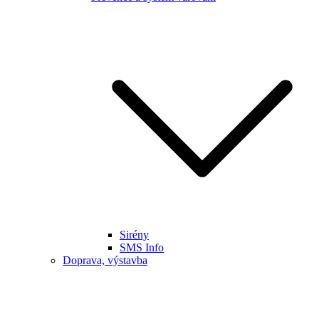
Sirény
SMS Info
Doprava, výstavba