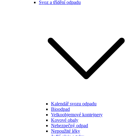
Svoz a třídění odpadu
Kalendář svozu odpadu
Bioodpad
Velkoobjemové kontejnery
Kovové obaly
Nebezpečný odpad
Nepoužité léky