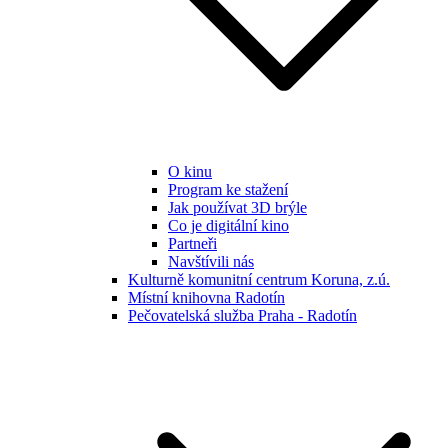
O kinu
Program ke stažení
Jak používat 3D brýle
Co je digitální kino
Partneři
Navštívili nás
Kulturně komunitní centrum Koruna, z.ú.
Místní knihovna Radotín
Pečovatelská služba Praha - Radotín