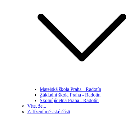
Mateřská škola Praha - Radotín
Základní škola Praha - Radotín
Školní jídelna Praha - Radotín
Víte, že...
Zařízení městské části