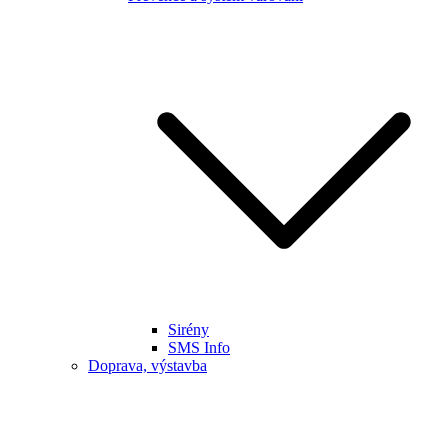
Sirény
SMS Info
Doprava, výstavba