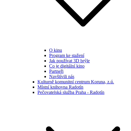
O kinu
Program ke stažení
Jak používat 3D brýle
Co je digitální kino
Partneři
Navštívili nás
Kulturně komunitní centrum Koruna, z.ú.
Místní knihovna Radotín
Pečovatelská služba Praha - Radotín