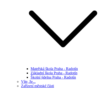
Mateřská škola Praha - Radotín
Základní škola Praha - Radotín
Školní jídelna Praha - Radotín
Víte, že...
Zařízení městské části