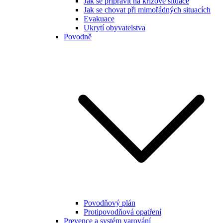
Jak se připravit na krizové situace
Jak se chovat při mimořádných situacích
Evakuace
Ukrytí obyvatelstva
Povodně
Povodňový plán
Protipovodňová opatření
Prevence a systém varování