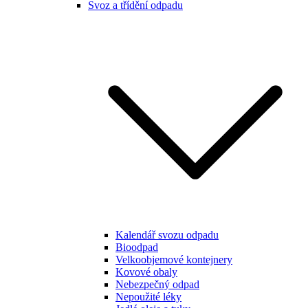
Svoz a třídění odpadu
Kalendář svozu odpadu
Bioodpad
Velkoobjemové kontejnery
Kovové obaly
Nebezpečný odpad
Nepoužité léky