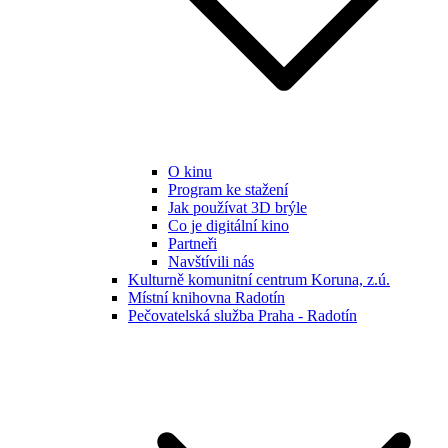
O kinu
Program ke stažení
Jak používat 3D brýle
Co je digitální kino
Partneři
Navštívili nás
Kulturně komunitní centrum Koruna, z.ú.
Místní knihovna Radotín
Pečovatelská služba Praha - Radotín