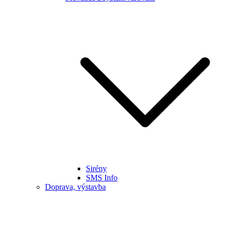
Sirény
SMS Info
Doprava, výstavba