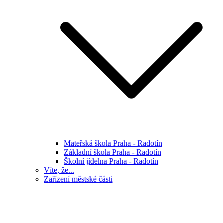
Mateřská škola Praha - Radotín
Základní škola Praha - Radotín
Školní jídelna Praha - Radotín
Víte, že...
Zařízení městské části