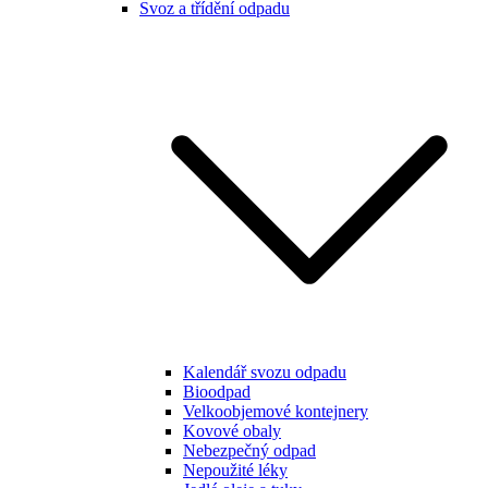
Svoz a třídění odpadu
Kalendář svozu odpadu
Bioodpad
Velkoobjemové kontejnery
Kovové obaly
Nebezpečný odpad
Nepoužité léky