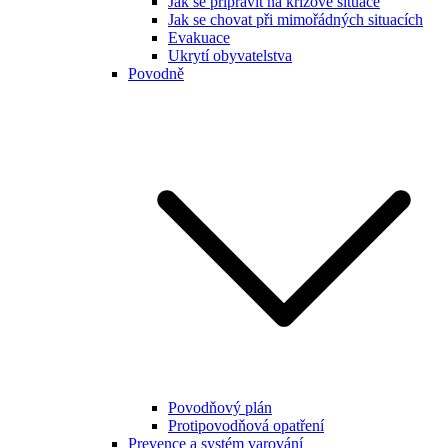
Jak se připravit na krizové situace
Jak se chovat při mimořádných situacích
Evakuace
Ukrytí obyvatelstva
Povodně
Povodňový plán
Protipovodňová opatření
Prevence a systém varování