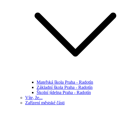
Mateřská škola Praha - Radotín
Základní škola Praha - Radotín
Školní jídelna Praha - Radotín
Víte, že...
Zařízení městské části