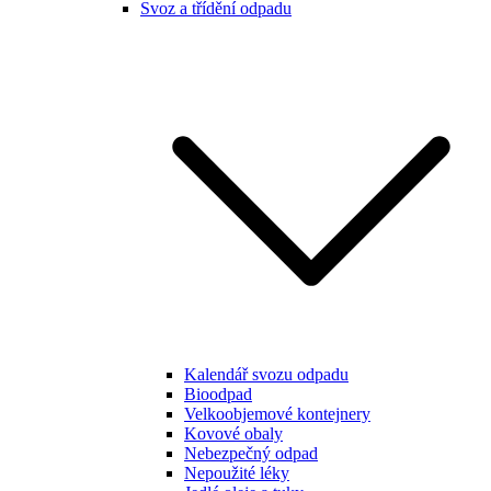
Svoz a třídění odpadu
Kalendář svozu odpadu
Bioodpad
Velkoobjemové kontejnery
Kovové obaly
Nebezpečný odpad
Nepoužité léky