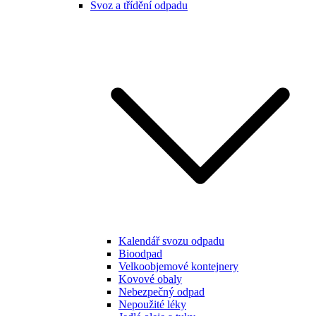
Svoz a třídění odpadu
Kalendář svozu odpadu
Bioodpad
Velkoobjemové kontejnery
Kovové obaly
Nebezpečný odpad
Nepoužité léky