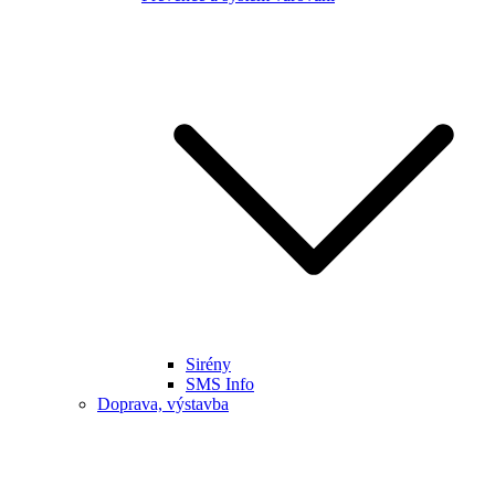
Sirény
SMS Info
Doprava, výstavba