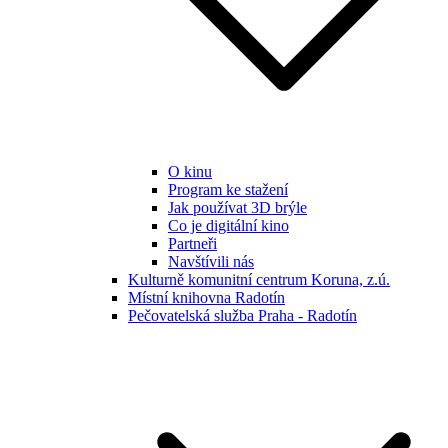
O kinu
Program ke stažení
Jak používat 3D brýle
Co je digitální kino
Partneři
Navštívili nás
Kulturně komunitní centrum Koruna, z.ú.
Místní knihovna Radotín
Pečovatelská služba Praha - Radotín