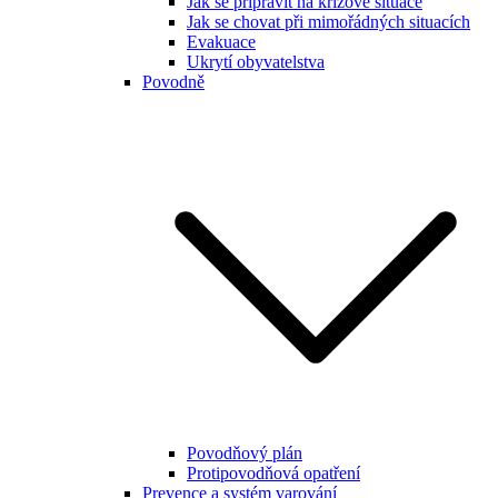
Jak se připravit na krizové situace
Jak se chovat při mimořádných situacích
Evakuace
Ukrytí obyvatelstva
Povodně
Povodňový plán
Protipovodňová opatření
Prevence a systém varování