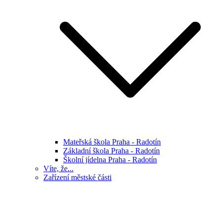
Mateřská škola Praha - Radotín
Základní škola Praha - Radotín
Školní jídelna Praha - Radotín
Víte, že...
Zařízení městské části