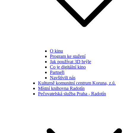
O kinu
Program ke stažení
Jak používat 3D brýle
Co je digitální kino
Partneři
Navštívili nás
Kulturně komunitní centrum Koruna, z.ú.
Místní knihovna Radotín
Pečovatelská služba Praha - Radotín