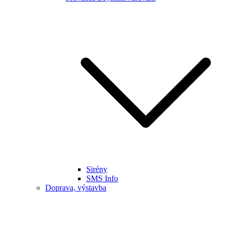
Sirény
SMS Info
Doprava, výstavba