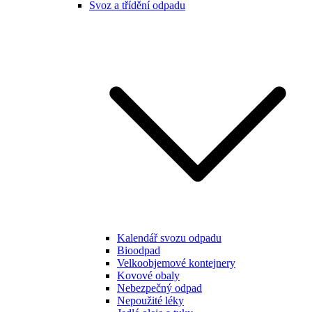
Svoz a třídění odpadu
Kalendář svozu odpadu
Bioodpad
Velkoobjemové kontejnery
Kovové obaly
Nebezpečný odpad
Nepoužité léky