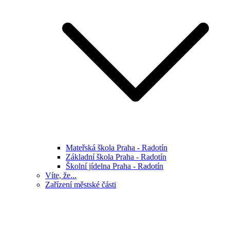
Mateřská škola Praha - Radotín
Základní škola Praha - Radotín
Školní jídelna Praha - Radotín
Víte, že...
Zařízení městské části