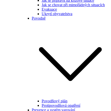
Jak se připravit na krizové situace
Jak se chovat při mimořádných situacích
Evakuace
Ukrytí obyvatelstva
Povodně
Povodňový plán
Protipovodňová opatření
Prevence a systém varování