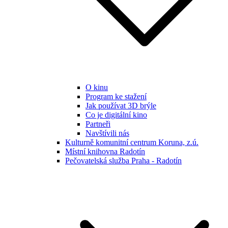
O kinu
Program ke stažení
Jak používat 3D brýle
Co je digitální kino
Partneři
Navštívili nás
Kulturně komunitní centrum Koruna, z.ú.
Místní knihovna Radotín
Pečovatelská služba Praha - Radotín