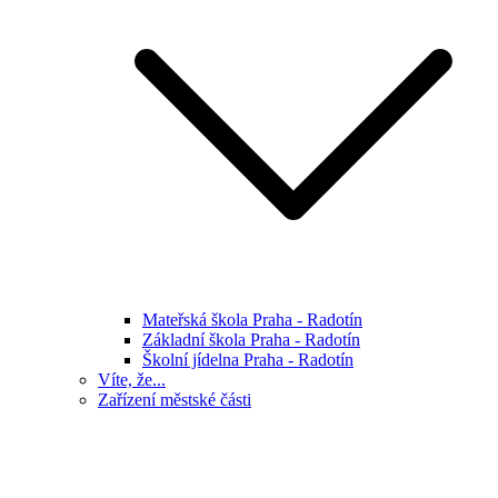
Mateřská škola Praha - Radotín
Základní škola Praha - Radotín
Školní jídelna Praha - Radotín
Víte, že...
Zařízení městské části