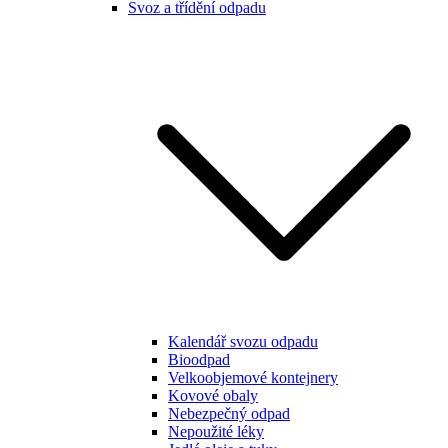
Svoz a třídění odpadu
Kalendář svozu odpadu
Bioodpad
Velkoobjemové kontejnery
Kovové obaly
Nebezpečný odpad
Nepoužité léky