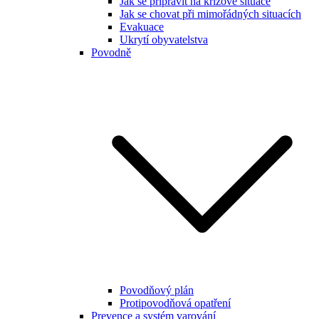
Jak se připravit na krizové situace
Jak se chovat při mimořádných situacích
Evakuace
Ukrytí obyvatelstva
Povodně
Povodňový plán
Protipovodňová opatření
Prevence a systém varování