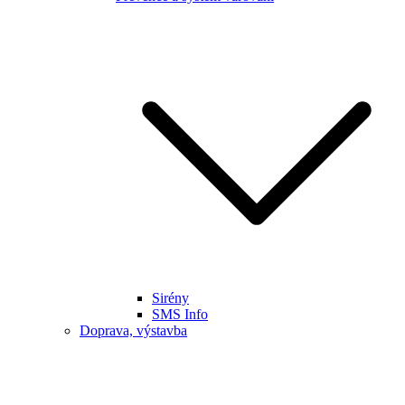
Sirény
SMS Info
Doprava, výstavba