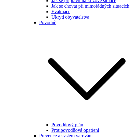
Jak se připravit na krizové situace
Jak se chovat při mimořádných situacích
Evakuace
Ukrytí obyvatelstva
Povodně
Povodňový plán
Protipovodňová opatření
Prevence a systém varování