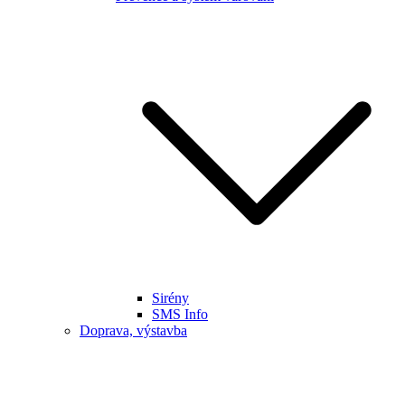
Sirény
SMS Info
Doprava, výstavba