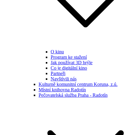
O kinu
Program ke stažení
Jak používat 3D brýle
Co je digitální kino
Partneři
Navštívili nás
Kulturně komunitní centrum Koruna, z.ú.
Místní knihovna Radotín
Pečovatelská služba Praha - Radotín