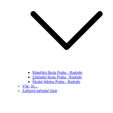
Mateřská škola Praha - Radotín
Základní škola Praha - Radotín
Školní jídelna Praha - Radotín
Víte, že...
Zařízení městské části