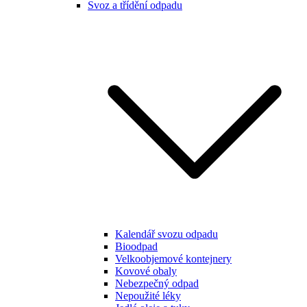
Svoz a třídění odpadu
Kalendář svozu odpadu
Bioodpad
Velkoobjemové kontejnery
Kovové obaly
Nebezpečný odpad
Nepoužité léky