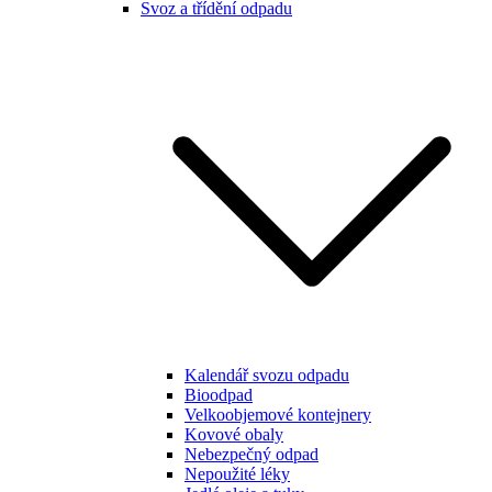
Svoz a třídění odpadu
Kalendář svozu odpadu
Bioodpad
Velkoobjemové kontejnery
Kovové obaly
Nebezpečný odpad
Nepoužité léky