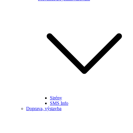
Sirény
SMS Info
Doprava, výstavba