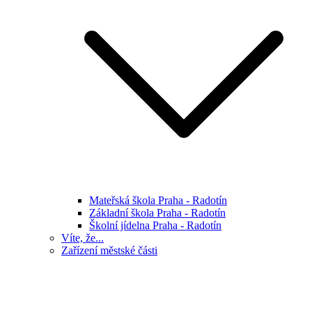
Mateřská škola Praha - Radotín
Základní škola Praha - Radotín
Školní jídelna Praha - Radotín
Víte, že...
Zařízení městské části