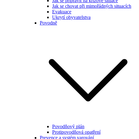
Jak se připravit na krizové situace
Jak se chovat při mimořádných situacích
Evakuace
Ukrytí obyvatelstva
Povodně
Povodňový plán
Protipovodňová opatření
Prevence a systém varování