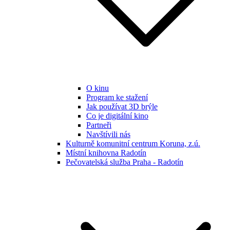
O kinu
Program ke stažení
Jak používat 3D brýle
Co je digitální kino
Partneři
Navštívili nás
Kulturně komunitní centrum Koruna, z.ú.
Místní knihovna Radotín
Pečovatelská služba Praha - Radotín