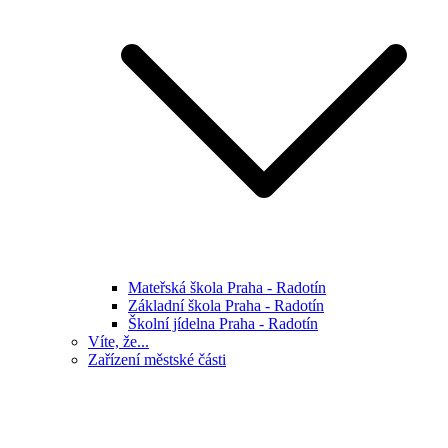
Mateřská škola Praha - Radotín
Základní škola Praha - Radotín
Školní jídelna Praha - Radotín
Víte, že...
Zařízení městské části