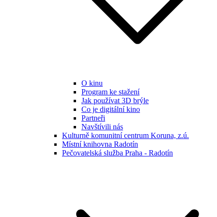
O kinu
Program ke stažení
Jak používat 3D brýle
Co je digitální kino
Partneři
Navštívili nás
Kulturně komunitní centrum Koruna, z.ú.
Místní knihovna Radotín
Pečovatelská služba Praha - Radotín