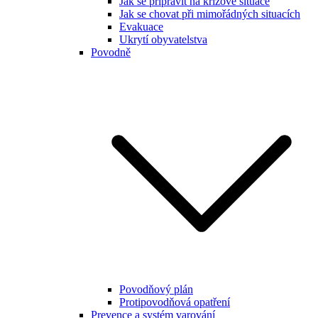
Jak se připravit na krizové situace
Jak se chovat při mimořádných situacích
Evakuace
Ukrytí obyvatelstva
Povodně
Povodňový plán
Protipovodňová opatření
Prevence a systém varování