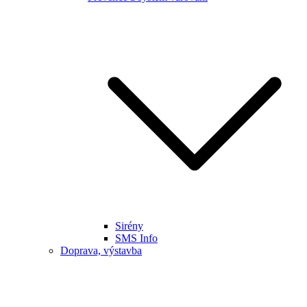
Sirény
SMS Info
Doprava, výstavba