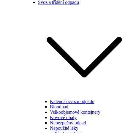
Svoz a třídění odpadu
Kalendář svozu odpadu
Bioodpad
Velkoobjemové kontejnery
Kovové obaly
Nebezpečný odpad
Nepoužité léky