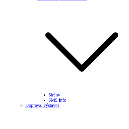
Sirény
SMS Info
Doprava, výstavba