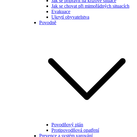
Jak se připravit na krizové situace
Jak se chovat při mimořádných situacích
Evakuace
Ukrytí obyvatelstva
Povodně
Povodňový plán
Protipovodňová opatření
Prevence a systém varování