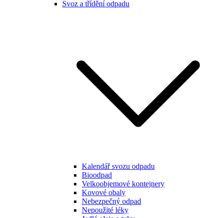
Svoz a třídění odpadu
Kalendář svozu odpadu
Bioodpad
Velkoobjemové kontejnery
Kovové obaly
Nebezpečný odpad
Nepoužité léky