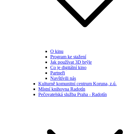
O kinu
Program ke stažení
Jak používat 3D brýle
Co je digitální kino
Partneři
Navštívili nás
Kulturně komunitní centrum Koruna, z.ú.
Místní knihovna Radotín
Pečovatelská služba Praha - Radotín