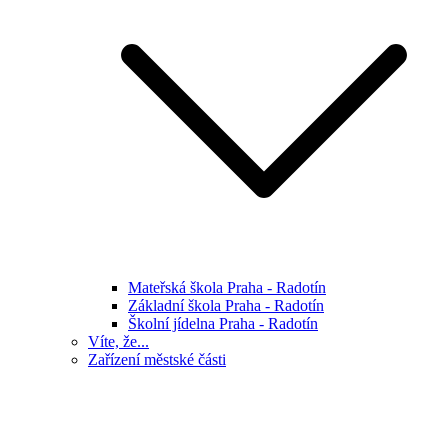
Mateřská škola Praha - Radotín
Základní škola Praha - Radotín
Školní jídelna Praha - Radotín
Víte, že...
Zařízení městské části