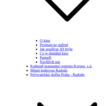
O kinu
Program ke stažení
Jak používat 3D brýle
Co je digitální kino
Partneři
Navštívili nás
Kulturně komunitní centrum Koruna, z.ú.
Místní knihovna Radotín
Pečovatelská služba Praha - Radotín