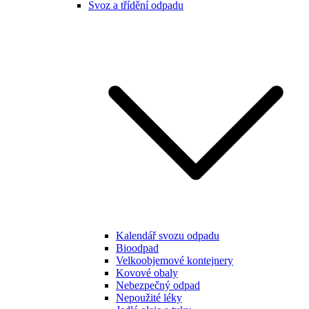
Svoz a třídění odpadu
Kalendář svozu odpadu
Bioodpad
Velkoobjemové kontejnery
Kovové obaly
Nebezpečný odpad
Nepoužité léky