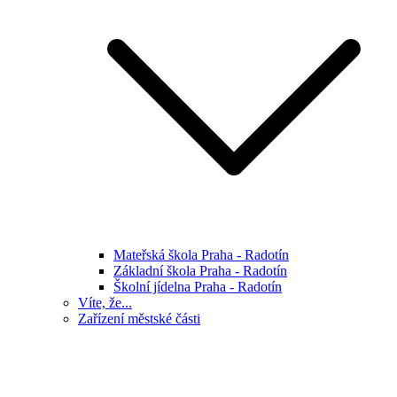
Mateřská škola Praha - Radotín
Základní škola Praha - Radotín
Školní jídelna Praha - Radotín
Víte, že...
Zařízení městské části