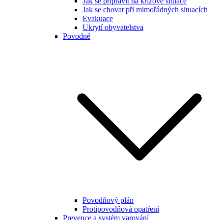
Jak se připravit na krizové situace
Jak se chovat při mimořádných situacích
Evakuace
Ukrytí obyvatelstva
Povodně
Povodňový plán
Protipovodňová opatření
Prevence a systém varování