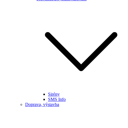
Sirény
SMS Info
Doprava, výstavba