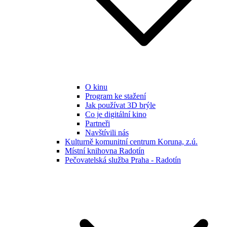
O kinu
Program ke stažení
Jak používat 3D brýle
Co je digitální kino
Partneři
Navštívili nás
Kulturně komunitní centrum Koruna, z.ú.
Místní knihovna Radotín
Pečovatelská služba Praha - Radotín