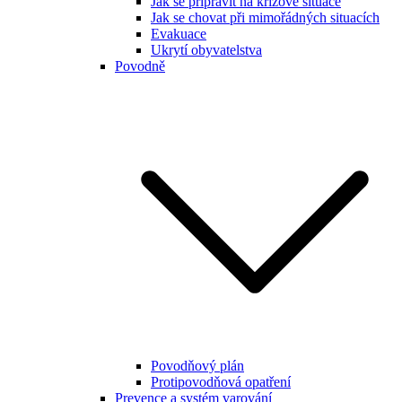
Jak se připravit na krizové situace
Jak se chovat při mimořádných situacích
Evakuace
Ukrytí obyvatelstva
Povodně
Povodňový plán
Protipovodňová opatření
Prevence a systém varování