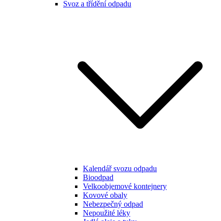
Svoz a třídění odpadu
Kalendář svozu odpadu
Bioodpad
Velkoobjemové kontejnery
Kovové obaly
Nebezpečný odpad
Nepoužité léky