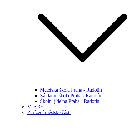
Mateřská škola Praha - Radotín
Základní škola Praha - Radotín
Školní jídelna Praha - Radotín
Víte, že...
Zařízení městské části