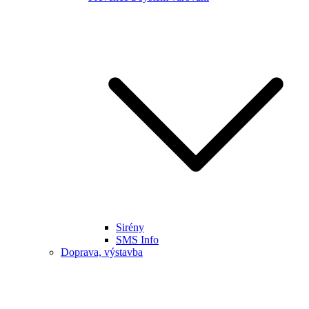
Sirény
SMS Info
Doprava, výstavba