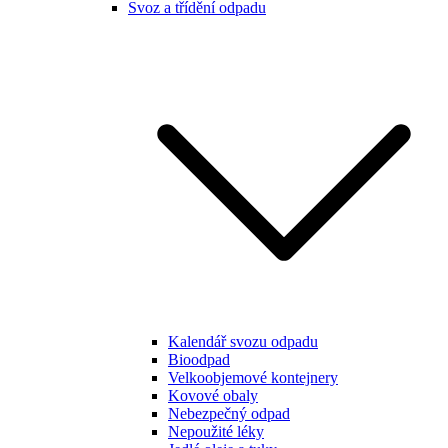
Svoz a třídění odpadu
Kalendář svozu odpadu
Bioodpad
Velkoobjemové kontejnery
Kovové obaly
Nebezpečný odpad
Nepoužité léky