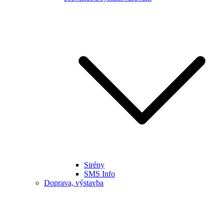
Sirény
SMS Info
Doprava, výstavba