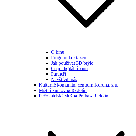
O kinu
Program ke stažení
Jak používat 3D brýle
Co je digitální kino
Partneři
Navštívili nás
Kulturně komunitní centrum Koruna, z.ú.
Místní knihovna Radotín
Pečovatelská služba Praha - Radotín