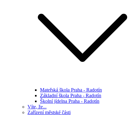
Mateřská škola Praha - Radotín
Základní škola Praha - Radotín
Školní jídelna Praha - Radotín
Víte, že...
Zařízení městské části