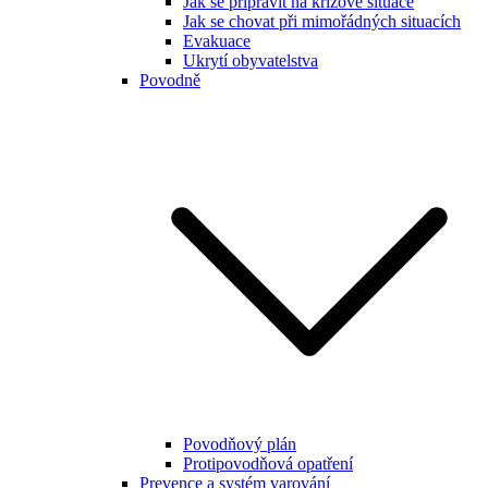
Jak se připravit na krizové situace
Jak se chovat při mimořádných situacích
Evakuace
Ukrytí obyvatelstva
Povodně
Povodňový plán
Protipovodňová opatření
Prevence a systém varování