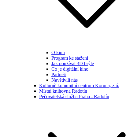
O kinu
Program ke stažení
Jak používat 3D brýle
Co je digitální kino
Partneři
Navštívili nás
Kulturně komunitní centrum Koruna, z.ú.
Místní knihovna Radotín
Pečovatelská služba Praha - Radotín