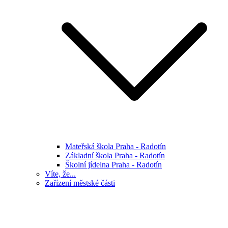
Mateřská škola Praha - Radotín
Základní škola Praha - Radotín
Školní jídelna Praha - Radotín
Víte, že...
Zařízení městské části