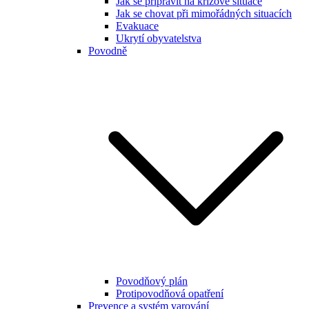
Jak se připravit na krizové situace
Jak se chovat při mimořádných situacích
Evakuace
Ukrytí obyvatelstva
Povodně
Povodňový plán
Protipovodňová opatření
Prevence a systém varování