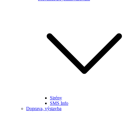
Sirény
SMS Info
Doprava, výstavba