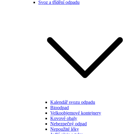
Svoz a třídění odpadu
Kalendář svozu odpadu
Bioodpad
Velkoobjemové kontejnery
Kovové obaly
Nebezpečný odpad
Nepoužité léky