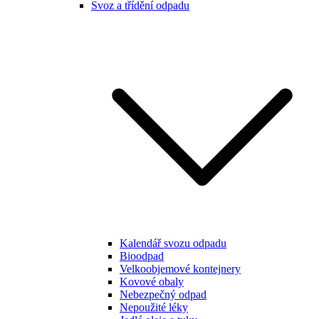
Svoz a třídění odpadu
Kalendář svozu odpadu
Bioodpad
Velkoobjemové kontejnery
Kovové obaly
Nebezpečný odpad
Nepoužité léky