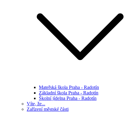
Mateřská škola Praha - Radotín
Základní škola Praha - Radotín
Školní jídelna Praha - Radotín
Víte, že...
Zařízení městské části