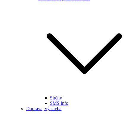
Sirény
SMS Info
Doprava, výstavba