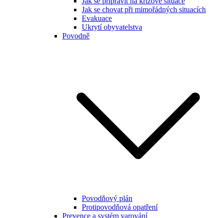
Jak se připravit na krizové situace
Jak se chovat při mimořádných situacích
Evakuace
Ukrytí obyvatelstva
Povodně
Povodňový plán
Protipovodňová opatření
Prevence a systém varování