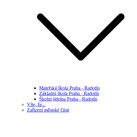
Mateřská škola Praha - Radotín
Základní škola Praha - Radotín
Školní jídelna Praha - Radotín
Víte, že...
Zařízení městské části