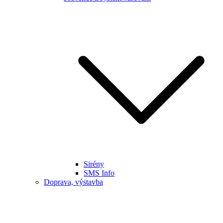
Sirény
SMS Info
Doprava, výstavba