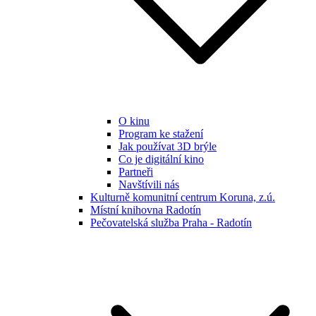
O kinu
Program ke stažení
Jak používat 3D brýle
Co je digitální kino
Partneři
Navštívili nás
Kulturně komunitní centrum Koruna, z.ú.
Místní knihovna Radotín
Pečovatelská služba Praha - Radotín