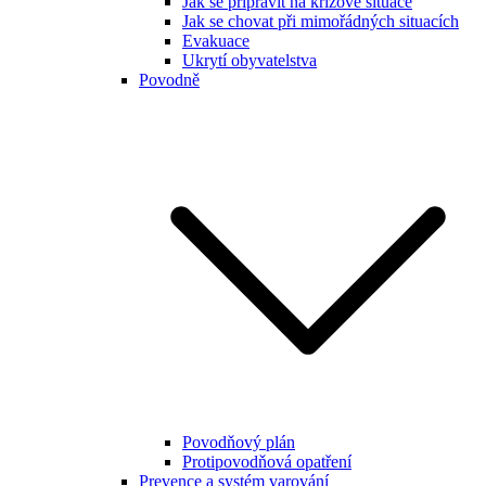
Jak se připravit na krizové situace
Jak se chovat při mimořádných situacích
Evakuace
Ukrytí obyvatelstva
Povodně
Povodňový plán
Protipovodňová opatření
Prevence a systém varování