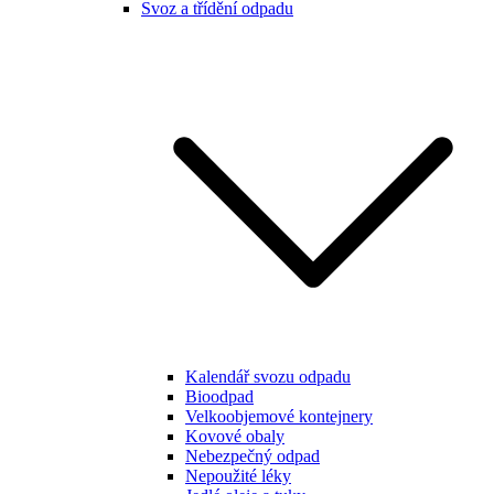
Svoz a třídění odpadu
Kalendář svozu odpadu
Bioodpad
Velkoobjemové kontejnery
Kovové obaly
Nebezpečný odpad
Nepoužité léky